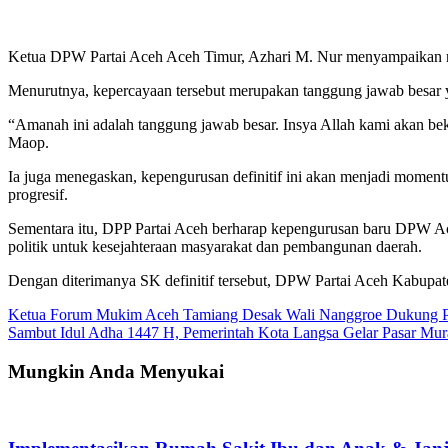
Ketua DPW Partai Aceh Aceh Timur, Azhari M. Nur menyampaikan rasa
Menurutnya, kepercayaan tersebut merupakan tanggung jawab besar y
“Amanah ini adalah tanggung jawab besar. Insya Allah kami akan be
Maop.
Ia juga menegaskan, kepengurusan definitif ini akan menjadi moment
progresif.
Sementara itu, DPP Partai Aceh berharap kepengurusan baru DPW Ac
politik untuk kesejahteraan masyarakat dan pembangunan daerah.
Dengan diterimanya SK definitif tersebut, DPW Partai Aceh Kabupate
Navigasi
Ketua Forum Mukim Aceh Tamiang Desak Wali Nanggroe Dukung P
Sambut Idul Adha 1447 H, Pemerintah Kota Langsa Gelar Pasar Mu
pos
Mungkin Anda Menyukai