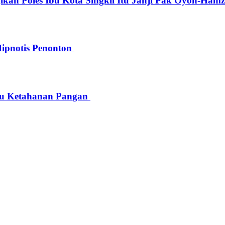
kan Poles Ibu Kota Singkil Itu Janji Pak Oyon-Ham
Hipnotis Penonton
u Ketahanan Pangan