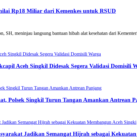
enilai Rp18 Miliar dari Kemenkes untuk RSUD
yon, SH, meninjau langsung bantuan hibah alat kesehatan dari Kementer
capil Aceh Singkil Didesak Segera Validasi Domisili 
t, Polsek Singkil Turun Tangan Amankan Antrean P
asyarakat Jadikan Semangat Hijrah sebagai Kekuat