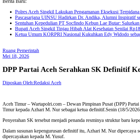
Berita Baru:
Polres Aceh Singkil Lakukan Pengamanan Eksekusi Terpida
Pascasarjana UINSU Hadirkan Dr. Andika, Alumni Inspiratif se
Sentuhan Kepedulian PT Socfindo Kebun Lae Butar: Salurkan
Bupati Aceh Singkil Tinjau Hibah Alat Kesehatan Senilai Rp
Ketua Umum KORPRI Nasional Kukuhkan Edy Widodo sebag
Ruang Pemerintah
Mei 18, 2026
DPP Partai Aceh Serahkan SK Definitif
Diposkan Oleh:Redaksi Aceh
Aceh Timur – Wartapolri.com – Dewan Pimpinan Pusat (DPP) Partai
Timur kepada Azhari M. Nur sebagai ketua definitif.Senin (18/5/2026
Penyerahan SK tersebut menjadi penanda resminya struktur baru kepe
Dalam susunan kepengurusan definitif itu, Azhari M. Nur dipercaya
dipercayakan kepada M. Yusuf.