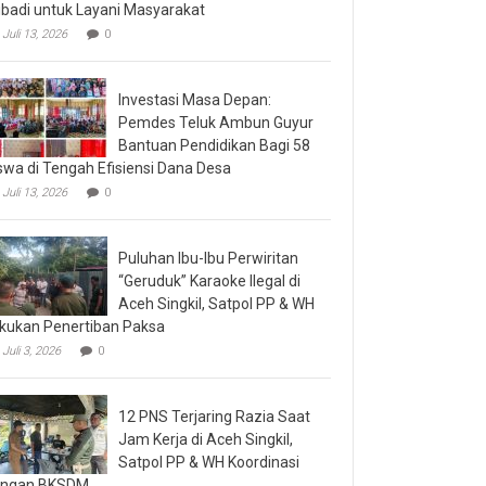
ibadi untuk Layani Masyarakat
Juli 13, 2026
0
Investasi Masa Depan:
Pemdes Teluk Ambun Guyur
Bantuan Pendidikan Bagi 58
swa di Tengah Efisiensi Dana Desa
Juli 13, 2026
0
Puluhan Ibu-Ibu Perwiritan
“Geruduk” Karaoke Ilegal di
Aceh Singkil, Satpol PP & WH
kukan Penertiban Paksa
Juli 3, 2026
0
12 PNS Terjaring Razia Saat
Jam Kerja di Aceh Singkil,
Satpol PP & WH Koordinasi
engan BKSDM