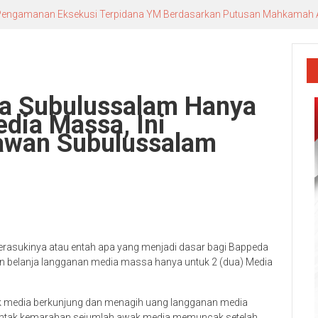
n Pengamanan Eksekusi Terpidana YM Berdasarkan Putusan Mahkamah
a Subulussalam Hanya
dia Massa, Ini
tawan Subulussalam
rasukinya atau entah apa yang menjadi dasar bagi Bappeda
 belanja langganan media massa hanya untuk 2 (dua) Media
ak media berkunjung dan menagih uang langganan media
ontak kemarahan sejumlah awak media memuncak setelah