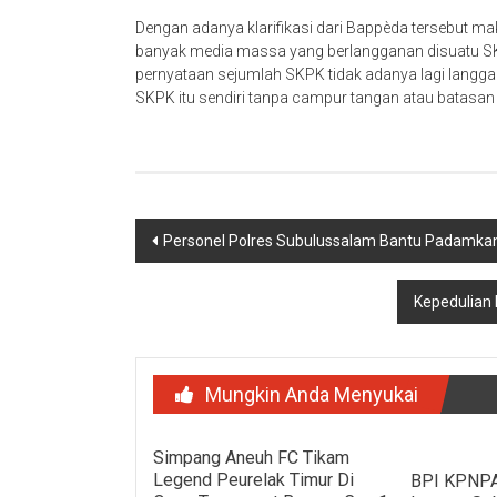
Dengan adanya klarifikasi dari Bappèda tersebut ma
banyak media massa yang berlangganan disuatu SKP
pernyataan sejumlah SKPK tidak adanya lagi langgan
SKPK itu sendiri tanpa campur tangan atau batasan
Navigasi
Personel Polres Subulussalam Bantu Padamka
pos
Kepedulian
Mungkin Anda Menyukai
Simpang Aneuh FC Tikam
Legend Peurelak Timur Di
BPI KPNPA 