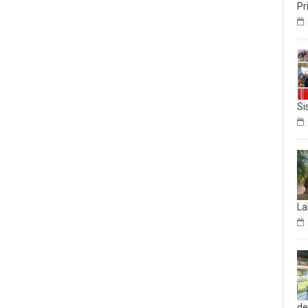
Pr
Si
La
d