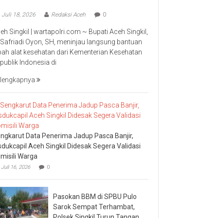
Juli 18, 2026
Redaksi Aceh
0
eh Singkil | wartapolri.com ~ Bupati Aceh Singkil,
 Safriadi Oyon, SH, meninjau langsung bantuan
bah alat kesehatan dari Kementerian Kesehatan
publik Indonesia di
lengkapnya
ngkarut Data Penerima Jadup Pasca Banjir,
sdukcapil Aceh Singkil Didesak Segera Validasi
misili Warga
Juli 16, 2026
0
Pasokan BBM di SPBU Pulo
Sarok Sempat Terhambat,
Polsek Singkil Turun Tangan