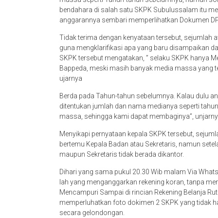
bendahara di salah satu SKPK Subulussalam itu me
anggarannya sembari memperlihatkan Dokumen DPA
Tidak terima dengan kenyataan tersebut, sejumlah 
guna mengklarifikasi apa yang baru disampaikan da
SKPK tersebut mengatakan, ” selaku SKPK hanya 
Bappeda, meski masih banyak media massa yang terd
ujarnya
Berda pada Tahun-tahun sebelumnya. Kalau dulu an
ditentukan jumlah dan nama medianya seperti tahun 
massa, sehingga kami dapat membaginya”, unjarny
Menyikapi pernyataan kepala SKPK tersebut, seju
bertemu Kepala Badan atau Sekretaris, namun set
maupun Sekretaris tidak berada dikantor.
Dihari yang sama pukul 20.30 Wib malam Via Whats
lah yang menganggarkan rekening koran, tanpa me
Mencampuri Sampai di rincian Rekening Belanja Rut
memperluhatkan foto dokimen 2 SKPK yang tidak ha
secara gelondongan.