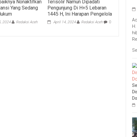
aiknya Nonaktifkan
Terisolir Namun Dipadati
tansi Yang Sedang
Pengunjung Di H+5 Lebaran
Hukum
1445 H, Ini Harapan Pengelola
Ac
5, 2024
Redaksi Aceh
April 14, 2024
Redaksi Aceh
0
H.
hi
Re
Se
Se
Di
Do