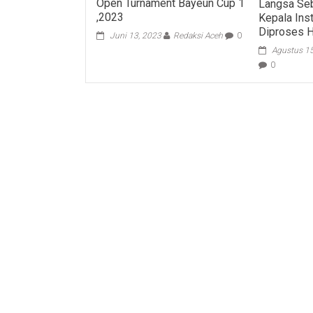
Open Turnament Bayeun Cup 1
Langsa Seb
,2023
Kepala Ins
Diproses 
Juni 13, 2023
Redaksi Aceh
0
Agustus 1
0