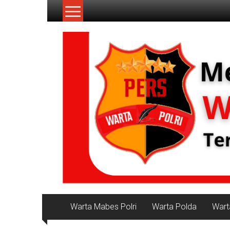
Lompat
ke
konten
NKRI
Jurnalisme
Positif
Warta Mabes Polri
Warta Polda
Wart