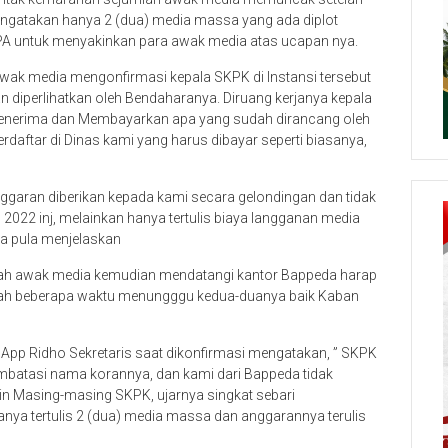
ngatakan hanya 2 (dua) media massa yang ada diplot
 untuk menyakinkan para awak media atas ucapan nya.
awak media mengonfirmasi kepala SKPK di Instansi tersebut
n diperlihatkan oleh Bendaharanya. Diruang kerjanya kepala
Menerima dan Membayarkan apa yang sudah dirancang oleh
aftar di Dinas kami yang harus dibayar seperti biasanya,
ggaran diberikan kepada kami secara gelondingan dan tidak
2022 inj, melainkan hanya tertulis biaya langganan media
a pula menjelaskan
mlah awak media kemudian mendatangi kantor Bappeda harap
elah beberapa waktu menungggu kedua-duanya baik Kaban
App Ridho Sekretaris saat dikonfirmasi mengatakan, ” SKPK
mbatasi nama korannya, dan kami dari Bappeda tidak
in Masing-masing SKPK, ujarnya singkat sebari
nya tertulis 2 (dua) media massa dan anggarannya terulis