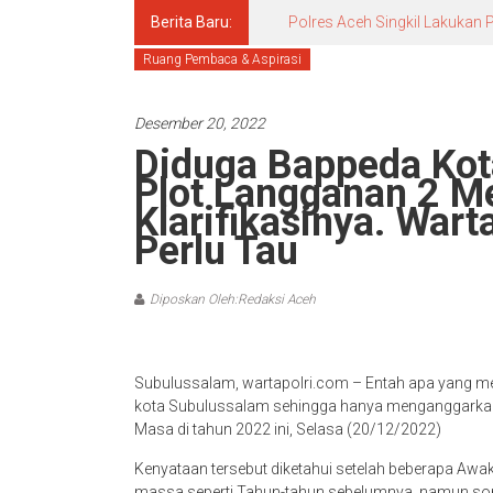
Berita Baru:
Polres Aceh Singkil Lakuka
Ruang Pembaca & Aspirasi
Desember 20, 2022
Diduga Bappeda Kot
Plot Langganan 2 Me
Klarifikasinya. War
Perlu Tau
Diposkan Oleh:Redaksi Aceh
Subulussalam, wartapolri.com – Entah apa yang me
kota Subulussalam sehingga hanya menganggarkan
Masa di tahun 2022 ini, Selasa (20/12/2022)
Kenyataan tersebut diketahui setelah beberapa Aw
massa seperti Tahun-tahun sebelumnya, namun s