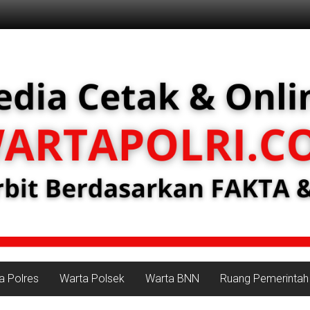
a Polres
Warta Polsek
Warta BNN
Ruang Pemerintah