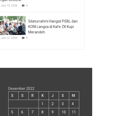
Juni 15, 2026
0
Silaturrahmi Hangat PSBL dan
KONI Langsa di Kafe ZK Kupi
Merandeh
Juni 12, 2026
0
Desember 2022
S
S
R
K
J
S
M
1
2
3
4
5
6
7
8
9
10
11