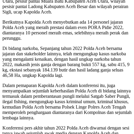
Utara, pesisir pantai Muara Batu Kabupaten Aceh Utara, wilayah
pesisir pantai Ladong Kabupaten Aceh Besar dan wilayah perairan
Sigli, ucap Kapolda Aceh.
Berikutnya Kapolda Aceh menyebutkan ada 14 personel jajaran
Polda Aceh yang meraih prestasi dalam even PORA Pidie 2022,
diantaranya 10 personel meraih emas, selebihnya meraih perak dan
perunggu.
Di bidang narkoba, Sepanjang tahun 2022 Polda Aceh bersama
jajaran dan stakeholder lainnya, telah mengungkap kasus narkoba
yang mengalami kenaikan, dengan hasil ungkap narkoba tahun
2022, makasih jenis ganja dengan barang bukti 557 kg, sabu 415, 9
kg, ekstasi sebanyak 184.139 butir dan hasil ladang ganja seluas
46,58 Ha, ungkap Kapolda lagi.
Dalam pemaparan Kapolda Aceh dalam konferensi itu, juga
menyampaikan sejumlah keberhasilan Polda Aceh di bidang lainnya
termasuk dalam pemberantasan pungli melalui Satgab Saber Pungli,
ilegal fishing, mengungkap kasus kriminal umum, kriminal khusus,
kemudian Polda Aceh bersama Polsek Linge Polres Aceh Tengah
memperoleh penghargaan diantaranya dari Kompolnas dan sejumlah
lembaga lainnya.
Konferensi pers akhir tahun 2022 Polda Aceh diwarnai dengan sesi
tanya jawab sejumlah awak media dengan Kapolda Aceh dan