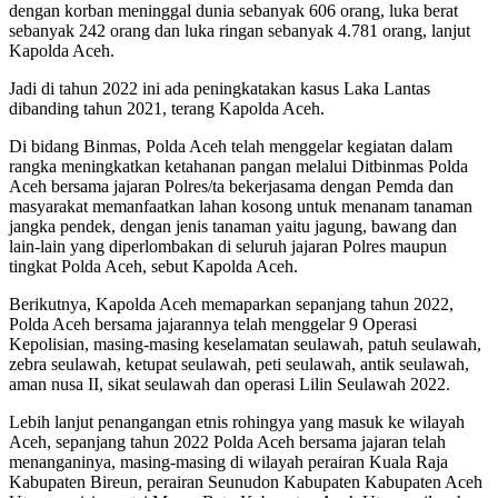
dengan korban meninggal dunia sebanyak 606 orang, luka berat
sebanyak 242 orang dan luka ringan sebanyak 4.781 orang, lanjut
Kapolda Aceh.
Jadi di tahun 2022 ini ada peningkatakan kasus Laka Lantas
dibanding tahun 2021, terang Kapolda Aceh.
Di bidang Binmas, Polda Aceh telah menggelar kegiatan dalam
rangka meningkatkan ketahanan pangan melalui Ditbinmas Polda
Aceh bersama jajaran Polres/ta bekerjasama dengan Pemda dan
masyarakat memanfaatkan lahan kosong untuk menanam tanaman
jangka pendek, dengan jenis tanaman yaitu jagung, bawang dan
lain-lain yang diperlombakan di seluruh jajaran Polres maupun
tingkat Polda Aceh, sebut Kapolda Aceh.
Berikutnya, Kapolda Aceh memaparkan sepanjang tahun 2022,
Polda Aceh bersama jajarannya telah menggelar 9 Operasi
Kepolisian, masing-masing keselamatan seulawah, patuh seulawah,
zebra seulawah, ketupat seulawah, peti seulawah, antik seulawah,
aman nusa II, sikat seulawah dan operasi Lilin Seulawah 2022.
Lebih lanjut penangangan etnis rohingya yang masuk ke wilayah
Aceh, sepanjang tahun 2022 Polda Aceh bersama jajaran telah
menanganinya, masing-masing di wilayah perairan Kuala Raja
Kabupaten Bireun, perairan Seunudon Kabupaten Kabupaten Aceh