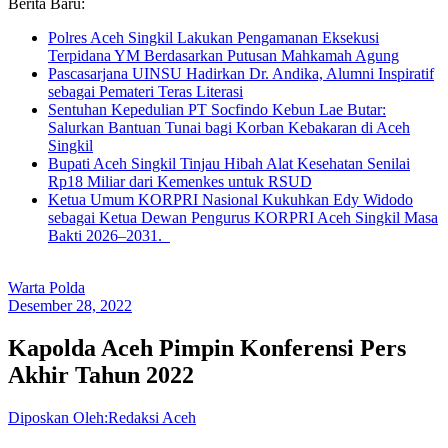
Berita Baru:
Polres Aceh Singkil Lakukan Pengamanan Eksekusi
Terpidana YM Berdasarkan Putusan Mahkamah Agung
Pascasarjana UINSU Hadirkan Dr. Andika, Alumni Inspiratif
sebagai Pemateri Teras Literasi
Sentuhan Kepedulian PT Socfindo Kebun Lae Butar:
Salurkan Bantuan Tunai bagi Korban Kebakaran di Aceh
Singkil
Bupati Aceh Singkil Tinjau Hibah Alat Kesehatan Senilai
Rp18 Miliar dari Kemenkes untuk RSUD
Ketua Umum KORPRI Nasional Kukuhkan Edy Widodo
sebagai Ketua Dewan Pengurus KORPRI Aceh Singkil Masa
Bakti 2026–2031.
Warta Polda
Desember 28, 2022
Kapolda Aceh Pimpin Konferensi Pers
Akhir Tahun 2022
Diposkan Oleh:Redaksi Aceh