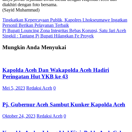
diakhiri dengan foto bersama.
(Sayid Muhammad)
Navigasi
Tingkatkan Kepercayaan Publik, Kapolres Lhokseumawe Ingatkan
Personil Berikan Pelayanan Terbaik
pos
Pj Bupati Louncing Zona Integritas Bebas Korupsi, Satu Jari Aceh
Singkil : Tantang Pj Bupati Hilangkan Fe Proyek
Mungkin Anda Menyukai
Kapolda Aceh Dan Wakapolda Aceh Hadiri
Peringatan Hut YKB ke 43
Mei 5, 2023
Redaksi Aceh
0
Pj. Gubernur Aceh Sambut Kunker Kapolda Aceh
Oktober 24, 2023
Redaksi Aceh
0