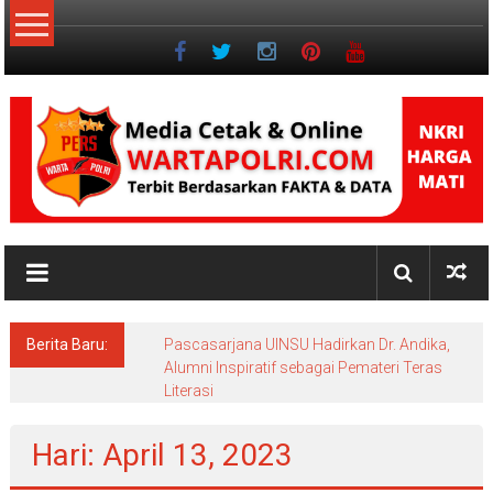
Lompat
ke
konten
NKRI
Jurnalisme
Positif
Berita Baru:
Pascasarjana UINSU Hadirkan Dr. Andika,
Alumni Inspiratif sebagai Pemateri Teras
Literasi
Hari: April 13, 2023