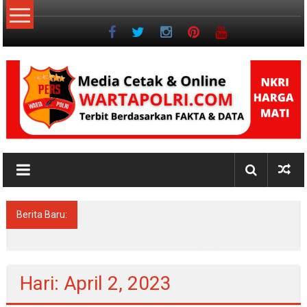
Lompat
ke
konten
NKRI
Jurnalisme
Positif
Berita Baru:
Pascasarjana UINSU Hadirkan Dr. Andika,
Alumni Inspiratif sebagai Pemateri Teras
Literasi
Hari: April 2, 2023