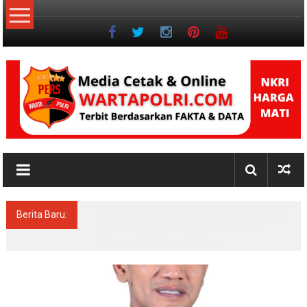
Lompat
ke
konten
NKRI
Jurnalisme
Positif
Berita Baru:
Pascasarjana UINSU Hadirkan Dr. Andika,
Alumni Inspiratif sebagai Pemateri Teras
Literasi