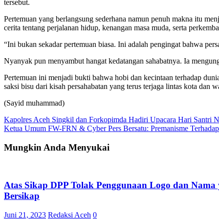
tersebut.
Pertemuan yang berlangsung sederhana namun penuh makna itu menj
cerita tentang perjalanan hidup, kenangan masa muda, serta perkemb
“Ini bukan sekadar pertemuan biasa. Ini adalah pengingat bahwa persa
Nyanyak pun menyambut hangat kedatangan sahabatnya. Ia mengungkap
Pertemuan ini menjadi bukti bahwa hobi dan kecintaan terhadap dunia
saksi bisu dari kisah persahabatan yang terus terjaga lintas kota dan w
(Sayid muhammad)
Navigasi
Kapolres Aceh Singkil dan Forkopimda Hadiri Upacara Hari Santri N
Ketua Umum FW-FRN & Cyber Pers Bersatu: Premanisme Terhadap 
pos
Mungkin Anda Menyukai
Atas Sikap DPP Tolak Penggunaan Logo dan Nama 
Bersikap
Juni 21, 2023
Redaksi Aceh
0