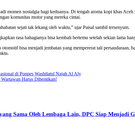
adi momen nostalgia bagi keduanya. Di tengah aroma kopi khas Aceh
angan komunitas motor yang mereka cintai.
habatan sejati tak lekang oleh waktu,” ujar Paisal sambil tersenyum.
kan rasa bahagianya bisa kembali bertemu setelah sekian lama hanya
 otomotif bisa menjadi jembatan yang mempererat tali persaudaraan, b
aktu.
asional di Ponpes Washilatul Najah Al Aly
Wartawan Harus Dihentikan!
yang Sama Oleh Lembaga Lain, DPC Siap Menjadi G