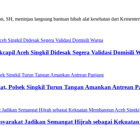
yon, SH, meninjau langsung bantuan hibah alat kesehatan dari Kementer
capil Aceh Singkil Didesak Segera Validasi Domisili 
t, Polsek Singkil Turun Tangan Amankan Antrean P
asyarakat Jadikan Semangat Hijrah sebagai Kekuat