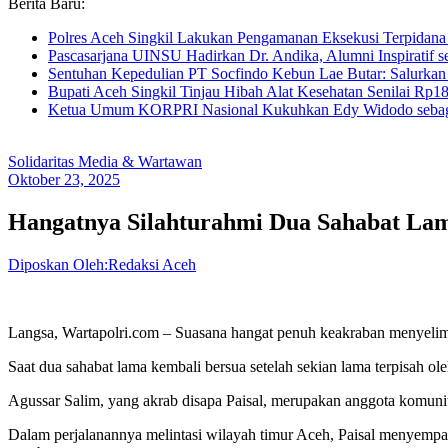
Berita Baru:
Polres Aceh Singkil Lakukan Pengamanan Eksekusi Terpida
Pascasarjana UINSU Hadirkan Dr. Andika, Alumni Inspiratif se
Sentuhan Kepedulian PT Socfindo Kebun Lae Butar: Salurkan
Bupati Aceh Singkil Tinjau Hibah Alat Kesehatan Senilai Rp
Ketua Umum KORPRI Nasional Kukuhkan Edy Widodo sebag
Solidaritas Media & Wartawan
Oktober 23, 2025
Hangatnya Silahturahmi Dua Sahabat Lam
Diposkan Oleh:Redaksi Aceh
Langsa, Wartapolri.com – Suasana hangat penuh keakraban menyelimu
Saat dua sahabat lama kembali bersua setelah sekian lama terpisah ol
Agussar Salim, yang akrab disapa Paisal, merupakan anggota komunit
Dalam perjalanannya melintasi wilayah timur Aceh, Paisal menyempa