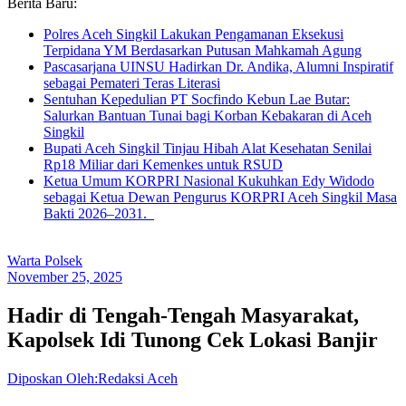
Berita Baru:
Polres Aceh Singkil Lakukan Pengamanan Eksekusi
Terpidana YM Berdasarkan Putusan Mahkamah Agung
Pascasarjana UINSU Hadirkan Dr. Andika, Alumni Inspiratif
sebagai Pemateri Teras Literasi
Sentuhan Kepedulian PT Socfindo Kebun Lae Butar:
Salurkan Bantuan Tunai bagi Korban Kebakaran di Aceh
Singkil
Bupati Aceh Singkil Tinjau Hibah Alat Kesehatan Senilai
Rp18 Miliar dari Kemenkes untuk RSUD
Ketua Umum KORPRI Nasional Kukuhkan Edy Widodo
sebagai Ketua Dewan Pengurus KORPRI Aceh Singkil Masa
Bakti 2026–2031.
Warta Polsek
November 25, 2025
Hadir di Tengah-Tengah Masyarakat,
Kapolsek Idi Tunong Cek Lokasi Banjir
Diposkan Oleh:Redaksi Aceh