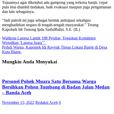
Tujuannya agar diketahui ada gampong yang terkena banjir, cepat
pula bisa diambil tindakan, baik evakuasi maupun juga pengamanan
dan lain sebagainya.
“Jadi patroli ini juga sebagai bentuk antisipasi sekaligus
menghadirkan negara di tengah-tengah masyarakat.” Terang
Kapolsek Idi Tunong Ipda SaifulBahri, S.E. (IL)
Navigasi
Walikota Langsa Lantik 188 Pejabat, Tegaskan Komitmen
Wujudkan ‘Langsa Juara’”
pos
Peduli Warga, Kapolsek Idi Rayeuk Tinjau Lokasi Banjir di Desa
Kuta Blang.
Mungkin Anda Menyukai
Personel Polsek Muara Satu Bersama Warga
Bersihkan Pohon Tumbang di Badan Jalan Medan
– Banda Aceh
November 15, 2022
Redaksi Aceh
0