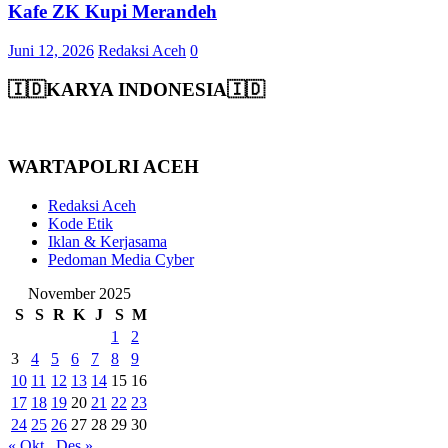
Kafe ZK Kupi Merandeh
Juni 12, 2026
Redaksi Aceh
0
🇮🇩KARYA INDONESIA🇮🇩
WARTAPOLRI ACEH
Redaksi Aceh
Kode Etik
Iklan & Kerjasama
Pedoman Media Cyber
November 2025
S
S
R
K
J
S
M
1
2
3
4
5
6
7
8
9
10
11
12
13
14
15
16
17
18
19
20
21
22
23
24
25
26
27
28
29
30
« Okt
Des »