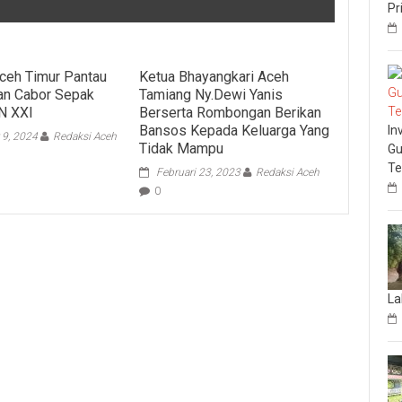
Pr
ceh Timur Pantau
Ketua Bhayangkari Aceh
n Cabor Sepak
Tamiang Ny.Dewi Yanis
N XXI
Berserta Rombongan Berikan
Bansos Kepada Keluarga Yang
In
 9, 2024
Redaksi Aceh
Tidak Mampu
Gu
Te
Februari 23, 2023
Redaksi Aceh
0
La