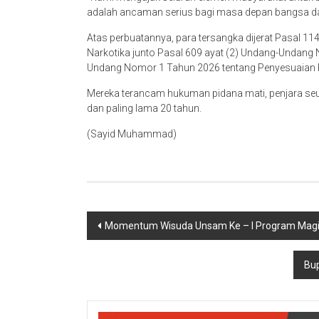
adalah ancaman serius bagi masa depan bangsa da
Atas perbuatannya, para tersangka dijerat Pasal 
Narkotika junto Pasal 609 ayat (2) Undang-Undang
Undang Nomor 1 Tahun 2026 tentang Penyesuaian 
Mereka terancam hukuman pidana mati, penjara seum
dan paling lama 20 tahun.
(Sayid Muhammad)
Navigasi
Momentum Wisuda Unsam Ke – I Program Magist
pos
Bup