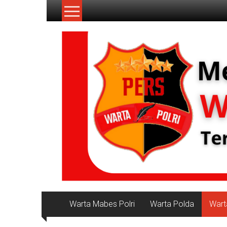
Lompat
ke
konten
NKRI
Jurnalisme
Positif
Warta Mabes Polri
Warta Polda
Wart