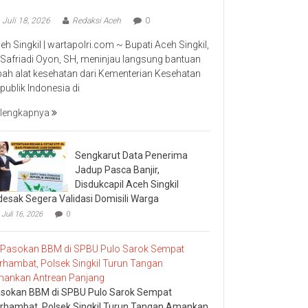
Juli 18, 2026
Redaksi Aceh
0
eh Singkil | wartapolri.com ~ Bupati Aceh Singkil,
 Safriadi Oyon, SH, meninjau langsung bantuan
bah alat kesehatan dari Kementerian Kesehatan
publik Indonesia di
lengkapnya
Sengkarut Data Penerima
Jadup Pasca Banjir,
Disdukcapil Aceh Singkil
desak Segera Validasi Domisili Warga
Juli 16, 2026
0
sokan BBM di SPBU Pulo Sarok Sempat
rhambat, Polsek Singkil Turun Tangan Amankan