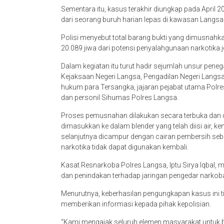
Sementara itu, kasus terakhir diungkap pada April
dari seorang buruh harian lepas di kawasan Langsa
Polisi menyebut total barang bukti yang dimusnah
20.089 jiwa dari potensi penyalahgunaan narkotika j
Dalam kegiatan itu turut hadir sejumlah unsur peneg
Kejaksaan Negeri Langsa, Pengadilan Negeri Langs
hukum para Tersangka, jajaran pejabat utama Polre
dan personil Sihumas Polres Langsa.
Proses pemusnahan dilakukan secara terbuka dan di
dimasukkan ke dalam blender yang telah diisi air, 
selanjutnya dicampur dengan cairan pembersih se
narkotika tidak dapat digunakan kembali.
Kasat Resnarkoba Polres Langsa, Iptu Sirya Iqbal
dan penindakan terhadap jaringan pengedar narko
Menurutnya, keberhasilan pengungkapan kasus ini t
memberikan informasi kepada pihak kepolisian.
“Kami mengajak seluruh elemen masyarakat untuk