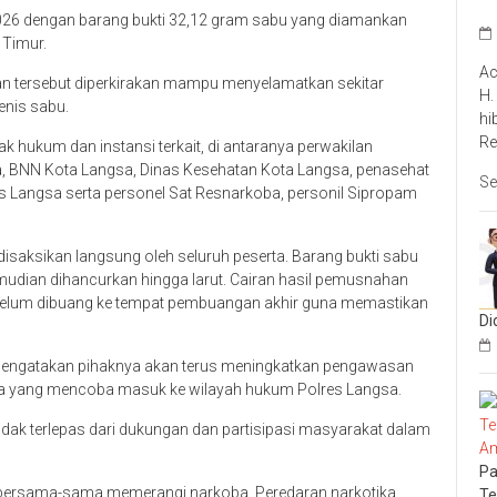
 2026 dengan barang bukti 32,12 gram sabu yang diamankan
 Timur.
Ac
kan tersebut diperkirakan mampu menyelamatkan sekitar
H.
enis sabu.
hi
Re
ak hukum dan instansi terkait, di antaranya perwakilan
a, BNN Kota Langsa, Dinas Kesehatan Kota Langsa, penasehat
Se
s Langsa serta personel Sat Resnarkoba, personil Sipropam
saksikan langsung oleh seluruh peserta. Barang bukti sabu
kemudian dihancurkan hingga larut. Cairan hasil pemusnahan
belum dibuang ke tempat pembuangan akhir guna memastikan
Di
, mengatakan pihaknya akan terus meningkatkan pengawasan
ba yang mencoba masuk ke wilayah hukum Polres Langsa.
idak terlepas dari dukungan dan partisipasi masyarakat dalam
Pa
 bersama-sama memerangi narkoba. Peredaran narkotika
Te