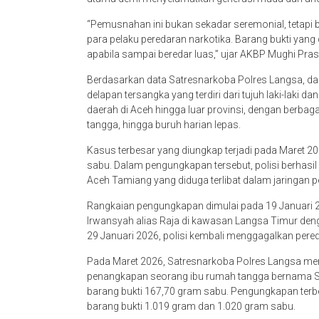
“Pemusnahan ini bukan sekadar seremonial, tetapi
para pelaku peredaran narkotika. Barang bukti yan
apabila sampai beredar luas,” ujar AKBP Mughi Pras
Berdasarkan data Satresnarkoba Polres Langsa, d
delapan tersangka yang terdiri dari tujuh laki-laki 
daerah di Aceh hingga luar provinsi, dengan berbaga
tangga, hingga buruh harian lepas.
Kasus terbesar yang diungkap terjadi pada Maret 20
sabu. Dalam pengungkapan tersebut, polisi berhasi
Aceh Tamiang yang diduga terlibat dalam jaringan pe
Rangkaian pengungkapan dimulai pada 19 Januari 2
Irwansyah alias Raja di kawasan Langsa Timur deng
29 Januari 2026, polisi kembali menggagalkan pere
Pada Maret 2026, Satresnarkoba Polres Langsa me
penangkapan seorang ibu rumah tangga bernama Su
barang bukti 167,70 gram sabu. Pengungkapan terb
barang bukti 1.019 gram dan 1.020 gram sabu.