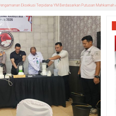
n Pengamanan Eksekusi Terpidana YM Berdasarkan Putusan Mahkamah