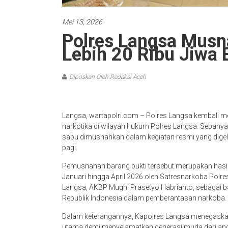
Mei 13, 2026
Polres Langsa Musn
Lebih 20 Ribu Jiwa 
Diposkan Oleh:Redaksi Aceh
Langsa, wartapolri.com – Polres Langsa kembali
narkotika di wilayah hukum Polres Langsa. Sebanyak 
sabu dimusnahkan dalam kegiatan resmi yang digel
pagi.
Pemusnahan barang bukti tersebut merupakan hasi
Januari hingga April 2026 oleh Satresnarkoba Polre
Langsa, AKBP Mughi Prasetyo Habrianto, sebagai b
Republik Indonesia dalam pemberantasan narkoba.
Dalam keterangannya, Kapolres Langsa menegaskan
utama demi menyelamatkan generasi muda dari an