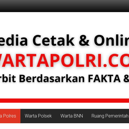
a Polres
Warta Polsek
Warta BNN
Ruang Pemerintah