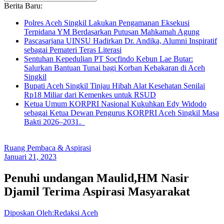
Berita Baru:
Polres Aceh Singkil Lakukan Pengamanan Eksekusi
Terpidana YM Berdasarkan Putusan Mahkamah Agung
Pascasarjana UINSU Hadirkan Dr. Andika, Alumni Inspiratif
sebagai Pemateri Teras Literasi
Sentuhan Kepedulian PT Socfindo Kebun Lae Butar:
Salurkan Bantuan Tunai bagi Korban Kebakaran di Aceh
Singkil
Bupati Aceh Singkil Tinjau Hibah Alat Kesehatan Senilai
Rp18 Miliar dari Kemenkes untuk RSUD
Ketua Umum KORPRI Nasional Kukuhkan Edy Widodo
sebagai Ketua Dewan Pengurus KORPRI Aceh Singkil Masa
Bakti 2026–2031.
Ruang Pembaca & Aspirasi
Januari 21, 2023
Penuhi undangan Maulid,HM Nasir
Djamil Terima Aspirasi Masyarakat
Diposkan Oleh:Redaksi Aceh