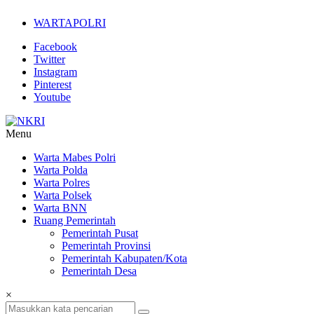
Lompat
WARTAPOLRI
ke
konten
Facebook
Twitter
Instagram
Pinterest
Youtube
Menu
NKRI
Warta Mabes Polri
Warta Polda
Jurnalisme
Warta Polres
Positif
Warta Polsek
Warta BNN
Ruang Pemerintah
Pemerintah Pusat
Pemerintah Provinsi
Pemerintah Kabupaten/Kota
Pemerintah Desa
×