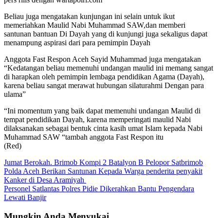
Beliau juga mengatakan kunjungan ini selain untuk ikut
memeriahkan Maulid Nabi Muhammad SAW,dan memberi
santunan bantuan Di Dayah yang di kunjungi juga sekaligus dapat
menampung aspirasi dari para pemimpin Dayah
Anggota Fast Respon Aceh Sayid Muhammad juga mengatakan
“Kedatangan beliau memenuhi undangan maulid ini memang sangat
di harapkan oleh pemimpin lembaga pendidikan Agama (Dayah),
karena beliau sangat merawat hubungan silaturahmi Dengan para
ulama”
“Ini momentum yang baik dapat memenuhi undangan Maulid di
tempat pendidikan Dayah, karena memperingati maulid Nabi
dilaksanakan sebagai bentuk cinta kasih umat Islam kepada Nabi
Muhammad SAW “tambah anggota Fast Respon itu
(Red)
Navigasi
Jumat Berokah. Brimob Kompi 2 Batalyon B Pelopor Satbrimob
Polda Aceh Berikan Santunan Kepada Warga penderita penyakit
pos
Kanker di Desa Aramiyah
Personel Satlantas Polres Pidie Dikerahkan Bantu Pengendara
Lewati Banjir
Mungkin Anda Menyukai