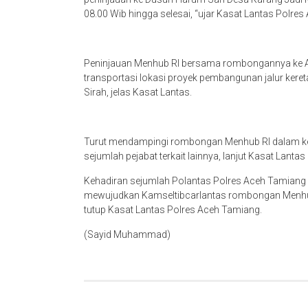
08.00 Wib hingga selesai, “ujar Kasat Lantas Polres A
Peninjauan Menhub RI bersama rombongannya ke A
transportasi lokasi proyek pembangunan jalur kereta
Sirah, jelas Kasat Lantas.
Turut mendampingi rombongan Menhub RI dalam keg
sejumlah pejabat terkait lainnya, lanjut Kasat Lantas 
Kehadiran sejumlah Polantas Polres Aceh Tamiang 
mewujudkan Kamseltibcarlantas rombongan Menhub RI
tutup Kasat Lantas Polres Aceh Tamiang.
(Sayid Muhammad)