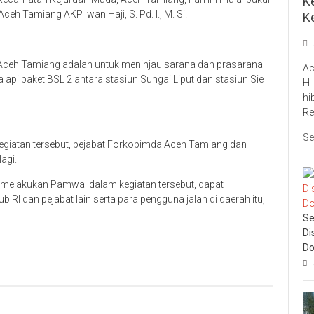
Ke
ceh Tamiang AKP Iwan Haji, S. Pd. I., M. Si.
K
ceh Tamiang adalah untuk meninjau sarana dan prasarana
Ac
 api paket BSL 2 antara stasiun Sungai Liput dan stasiun Sie
H.
hi
Re
Se
iatan tersebut, pejabat Forkopimda Aceh Tamiang dan
lagi.
melakukan Pamwal dalam kegiatan tersebut, dapat
 dan pejabat lain serta para pengguna jalan di daerah itu,
Se
Di
Do