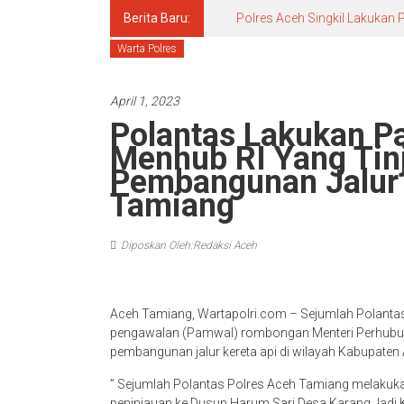
Berita Baru:
Polres Aceh Singkil Lakuka
Warta Polres
April 1, 2023
Polantas Lakukan 
Menhub RI Yang Tin
Pembangunan Jalur 
Tamiang
Diposkan Oleh:Redaksi Aceh
Aceh Tamiang, Wartapolri.com – Sejumlah Polant
pengawalan (Pamwal) rombongan Menteri Perhubung
pembangunan jalur kereta api di wilayah Kabupaten
” Sejumlah Polantas Polres Aceh Tamiang melak
peninjauan ke Dusun Harum Sari Desa Karang Jadi K