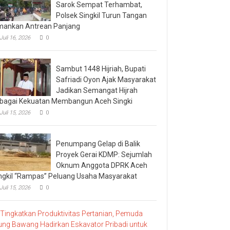
Sarok Sempat Terhambat,
Polsek Singkil Turun Tangan
ankan Antrean Panjang
Juli 16, 2026
0
Sambut 1448 Hijriah, Bupati
Safriadi Oyon Ajak Masyarakat
Jadikan Semangat Hijrah
bagai Kekuatan Membangun Aceh Singki
Juli 15, 2026
0
Penumpang Gelap di Balik
Proyek Gerai KDMP: Sejumlah
Oknum Anggota DPRK Aceh
ngkil “Rampas” Peluang Usaha Masyarakat
Juli 15, 2026
0