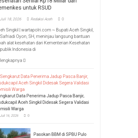
sehatan Senilai Rp18 Miliar dari
emenkes untuk RSUD
Juli 18, 2026
Redaksi Aceh
0
eh Singkil | wartapolri.com ~ Bupati Aceh Singkil,
 Safriadi Oyon, SH, meninjau langsung bantuan
bah alat kesehatan dari Kementerian Kesehatan
publik Indonesia di
lengkapnya
ngkarut Data Penerima Jadup Pasca Banjir,
sdukcapil Aceh Singkil Didesak Segera Validasi
misili Warga
Juli 16, 2026
0
Pasokan BBM di SPBU Pulo