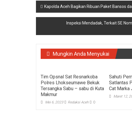
Navigasi
Kapolda Aceh Bagikan Ribuan Paket Bansos dar
pos
Inspeksi Mendadak, Terkait SE N
Mungkin Anda Menyukai
Tim Opsnal Sat Resnarkoba
Sahuti Per
Polres Lhokseumawe Bekuk
Satlantas 
Tersangka Sabu – sabu di Kuta
Cat Marka 
Makmur
Maret 12, 
Mei 6, 2023
Redaksi Aceh
0