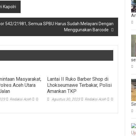
i Kapolri
Am
omor 542/21981, Semua SPBU Harus Sudah Melayani Dengan
Menggunakan Barcode
se
mintaan Masyarakat,
Lantai II Ruko Barber Shop di
Polres Aceh Utara
Lhokseumawe Terbakar, Polisi
Jalan
Amankan TKP
2023
Redaksi Aceh
0
Agustus 30, 2023
Redaksi Aceh
0
Si