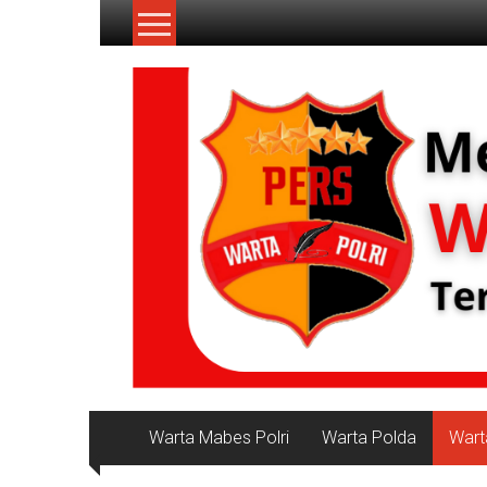
Lompat
ke
konten
NKRI
Jurnalisme
Positif
Warta Mabes Polri
Warta Polda
Wart