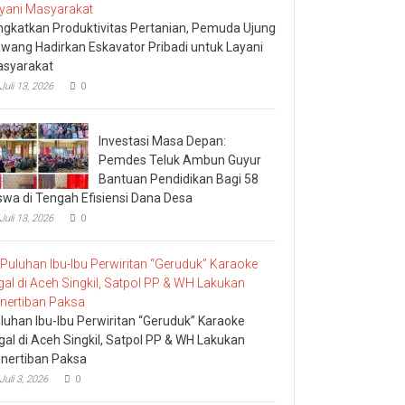
ngkatkan Produktivitas Pertanian, Pemuda Ujung
wang Hadirkan Eskavator Pribadi untuk Layani
syarakat
Juli 13, 2026
0
Investasi Masa Depan:
Pemdes Teluk Ambun Guyur
Bantuan Pendidikan Bagi 58
swa di Tengah Efisiensi Dana Desa
Juli 13, 2026
0
luhan Ibu-Ibu Perwiritan “Geruduk” Karaoke
egal di Aceh Singkil, Satpol PP & WH Lakukan
nertiban Paksa
Juli 3, 2026
0