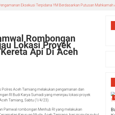
n Pengamanan Eksekusi Terpidana YM Berdasarkan Putusan Mahkamah
Pamwal Rombongan
jau Lokasi Proyek
Kereta Api Di Aceh
as Polres Aceh Tamiang melakukan pengamanan dan
an RI Budi Karya Sumadi yang meninjau lokasi proyek
 Aceh Tamiang, Sabtu (1/4/23).
Bu
ukan Pamwal rombongan Menhub RI yang melakukan
ecamatan Kejuruan Muda, Aceh Tamiang, hari ini mulai pukul