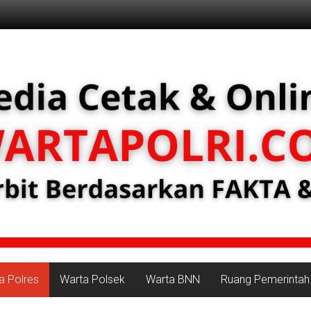
a Polres
Warta Polsek
Warta BNN
Ruang Pemerintah