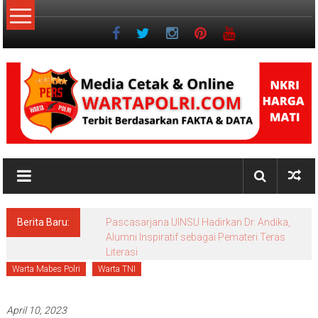
Lompat
ke
konten
NKRI
Jurnalisme
Positif
Berita Baru:
Pascasarjana UINSU Hadirkan Dr. Andika,
Alumni Inspiratif sebagai Pemateri Teras
Literasi
Warta Mabes Polri
Warta TNI
April 10, 2023