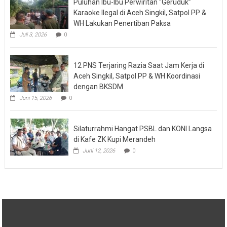
Puluhan Ibu-Ibu Perwiritan “Geruduk”
Karaoke Ilegal di Aceh Singkil, Satpol PP &
WH Lakukan Penertiban Paksa
Juli 3, 2026
0
12 PNS Terjaring Razia Saat Jam Kerja di
Aceh Singkil, Satpol PP & WH Koordinasi
dengan BKSDM
Juni 15, 2026
0
Silaturrahmi Hangat PSBL dan KONI Langsa
di Kafe ZK Kupi Merandeh
Juni 12, 2026
0