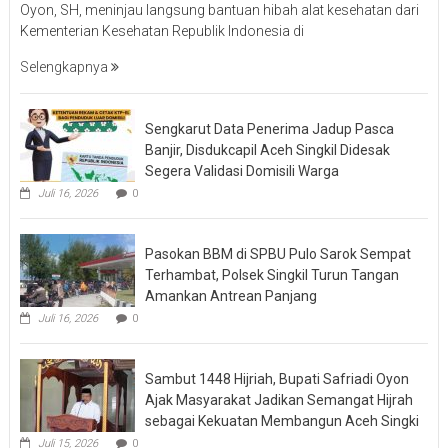
Oyon, SH, meninjau langsung bantuan hibah alat kesehatan dari
Kementerian Kesehatan Republik Indonesia di
Selengkapnya
Sengkarut Data Penerima Jadup Pasca
Banjir, Disdukcapil Aceh Singkil Didesak
Segera Validasi Domisili Warga
Juli 16, 2026
0
Pasokan BBM di SPBU Pulo Sarok Sempat
Terhambat, Polsek Singkil Turun Tangan
Amankan Antrean Panjang
Juli 16, 2026
0
Sambut 1448 Hijriah, Bupati Safriadi Oyon
Ajak Masyarakat Jadikan Semangat Hijrah
sebagai Kekuatan Membangun Aceh Singki
Juli 15, 2026
0