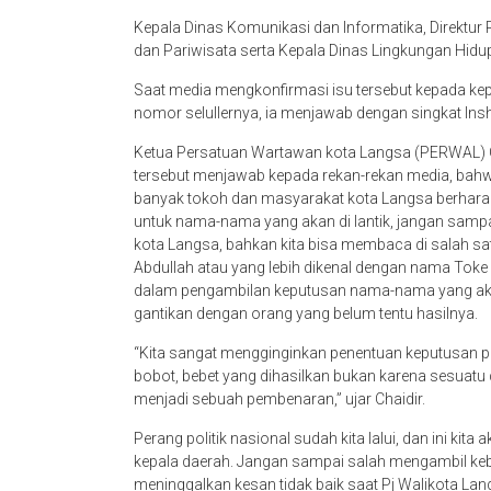
Kepala Dinas Komunikasi dan Informatika, Direkt
dan Pariwisata serta Kepala Dinas Lingkungan Hidu
Saat media mengkonfirmasi isu tersebut kepada ke
nomor selullernya, ia menjawab dengan singkat Insh
Ketua Persatuan Wartawan kota Langsa (PERWAL) Cha
tersebut menjawab kepada rekan-rekan media, bahw
banyak tokoh dan masyarakat kota Langsa berharap
untuk nama-nama yang akan di lantik, jangan sampa
kota Langsa, bahkan kita bisa membaca di salah s
Abdullah atau yang lebih dikenal dengan nama To
dalam pengambilan keputusan nama-nama yang akan
gantikan dengan orang yang belum tentu hasilnya.
“Kita sangat mengginginkan penentuan keputusan pe
bobot, bebet yang dihasilkan bukan karena sesuatu
menjadi sebuah pembenaran,” ujar Chaidir.
Perang politik nasional sudah kita lalui, dan ini kit
kepala daerah. Jangan sampai salah mengambil kebi
meninggalkan kesan tidak baik saat Pj Walikota Lang