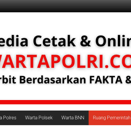
a Polres
Warta Polsek
Warta BNN
Ruang Pemerintah