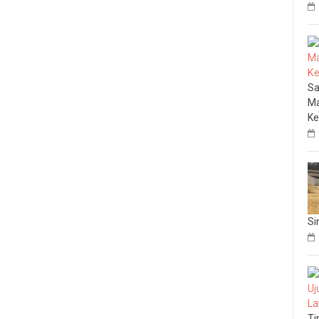
Sa
Ma
Ke
Si
Ti