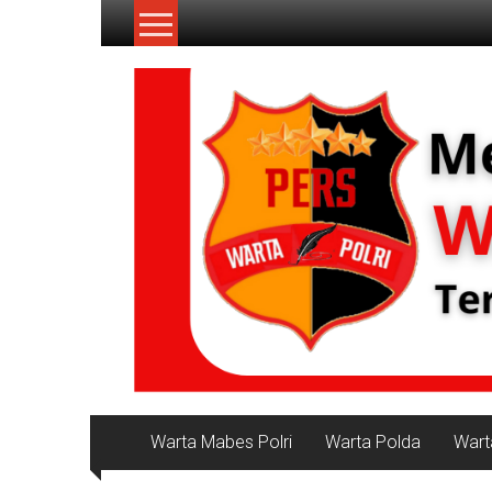
Lompat
ke
konten
NKRI
Jurnalisme
Positif
Warta Mabes Polri
Warta Polda
Wart