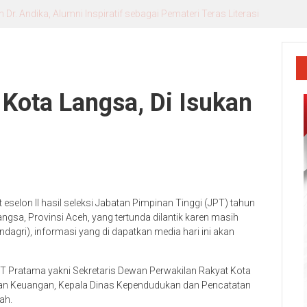
r. Andika, Alumni Inspiratif sebagai Pemateri Teras Literasi
 Kota Langsa, Di Isukan
eselon II hasil seleksi Jabatan Pimpinan Tinggi (JPT) tahun
gsa, Provinsi Aceh, yang tertunda dilantik karen masih
agri), informasi yang di dapatkan media hari ini akan
PT Pratama yakni Sekretaris Dewan Perwakilan Rakyat Kota
an Keuangan, Kepala Dinas Kependudukan dan Pencatatan
ah.