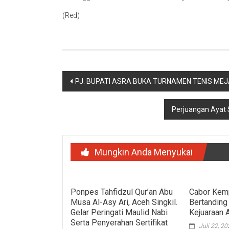
(Red)
Navigasi
PJ. BUPATI ASRA BUKA TURNAMEN TENIS MEJ
pos
Perjuangan Ayat 
Mungkin Anda Menyukai
Ponpes Tahfidzul Qur’an Abu
Cabor Kemp
Musa Al-Asy Ari, Aceh Singkil.
Bertanding
Gelar Peringati Maulid Nabi
Kejuaraan 
Serta Penyerahan Sertifikat
Juli 22, 2