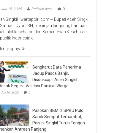
Juli 18, 2026
Redaksi Aceh
0
eh Singkil | wartapolri.com ~ Bupati Aceh Singkil,
 Safriadi Oyon, SH, meninjau langsung bantuan
bah alat kesehatan dari Kementerian Kesehatan
publik Indonesia di
lengkapnya
Sengkarut Data Penerima
Jadup Pasca Banjir,
Disdukcapil Aceh Singkil
desak Segera Validasi Domisili Warga
Juli 16, 2026
0
Pasokan BBM di SPBU Pulo
Sarok Sempat Terhambat,
Polsek Singkil Turun Tangan
ankan Antrean Panjang