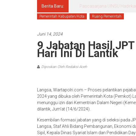
Berita Baru:
Pascasarjana UINSU Hadirkan D
Pemerintah Kabupaten/Kota
Ruang Pemerintah
Juni 14, 2024
9 Jabatan Hasil JPT
Hari Ini Di Lantik
Diposkan Oleh:Redaksi Aceh
Langsa, Wartapolri.com – Proses pelantikan pejabat 
2024 yang dibuka oleh Pemerintah Kota (Pemkot) Lan
menunggu izin dari Kementrian Dalam Negeri (Kemend
dilantik, Jum’at (14/6/2024).
Kesembilan formasi jabatan yang di seleksi pada J
Langsa, Staf Ahli Bidang Pembangunan, Ekonomi d
Sipil, Kepala Dinas Syariat Islam dan Pendidikan Day