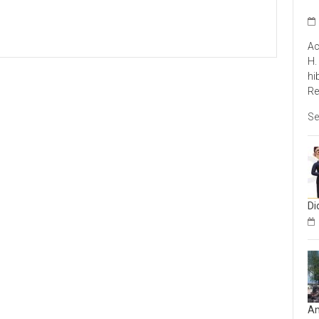
Ac
H.
hi
Re
Se
Di
Am