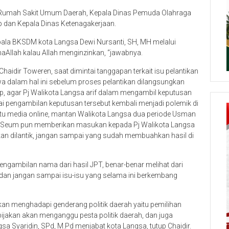
ur Rumah Sakit Umum Daerah, Kepala Dinas Pemuda Olahraga
p dan Kepala Dinas Ketenagakerjaan.
pala BKSDM kota Langsa Dewi Nursanti, SH, MH melalui
aAllah kalau Allah menginzinkan, “jawabnya.
idir Toweren, saat dimintai tanggapan terkait isu pelantikan
a dalam hal ini sebelum proses pelantikan dilangsungkan
, agar Pj Walikota Langsa arif dalam mengambil keputusan
i pengambilan keputusan tersebut kembali menjadi polemik di
atu media online, mantan Walikota Langsa dua periode Usman
ke Seum pun memberikan masukan kepada Pj Walikota Langsa
 dilantik, jangan sampai yang sudah membuahkan hasil di
ngambilan nama dari hasil JPT, benar-benar melihat dari
 dan jangan sampai isu-isu yang selama ini berkembang
a akan menghadapi genderang politik daerah yaitu pemilihan
jakan akan menganggu pesta politik daerah, dan juga
sa Syaridin, SPd, M.Pd menjabat kota Langsa, tutup Chaidir.