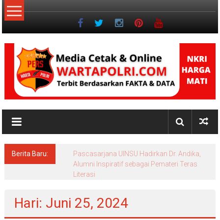
Lompat
ke
konten
NKRI
Jurnalisme
Positif
Berita Baru:
Pascasarjana UINSU Hadirkan Dr. Andika,
Alumni Inspiratif sebagai Pemateri Teras
Literasi
Hari: Juni 25, 2024