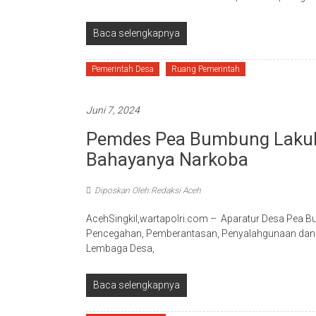
Baca selengkapnya
Pemerintah Desa
Ruang Pemerintah
Juni 7, 2024
Pemdes Pea Bumbung Lakuk
Bahayanya Narkoba
Diposkan Oleh:Redaksi Aceh
AcehSingkil,wartapolri.com – Aparatur Desa Pea B
Pencegahan, Pemberantasan, Penyalahgunaan dan P
Lembaga Desa,
Baca selengkapnya