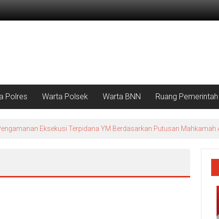
a Polres
Warta Polsek
Warta BNN
Ruang Pemerintah
n Pengamanan Eksekusi Terpidana YM Berdasarkan Putusan Mahkamah