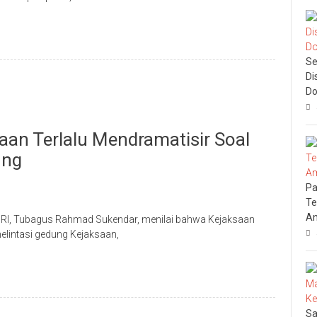
Se
Di
Do
aan Terlalu Mendramatisir Soal
ung
Pa
Te
An
 RI, Tubagus Rahmad Sukendar, menilai bahwa Kejaksaan
elintasi gedung Kejaksaan,
Sa