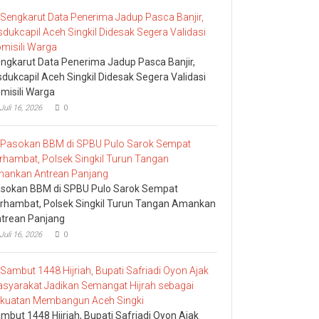
ngkarut Data Penerima Jadup Pasca Banjir,
sdukcapil Aceh Singkil Didesak Segera Validasi
misili Warga
Juli 16, 2026
0
sokan BBM di SPBU Pulo Sarok Sempat
rhambat, Polsek Singkil Turun Tangan Amankan
trean Panjang
Juli 16, 2026
0
mbut 1448 Hijriah, Bupati Safriadi Oyon Ajak