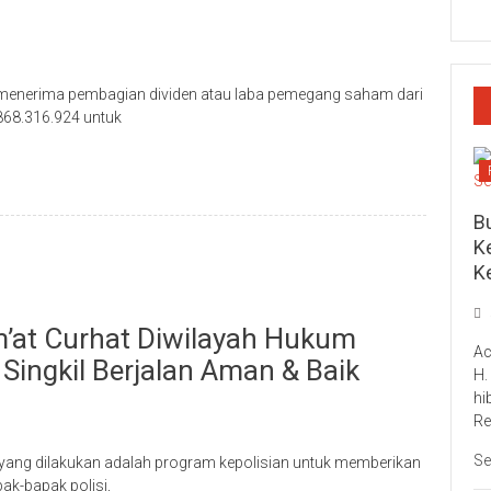
 menerima pembagian dividen atau laba pemegang saham dari
868.316.924 untuk
Bu
Ke
K
m’at Curhat Diwilayah Hukum
Ac
Singkil Berjalan Aman & Baik
H.
hi
Re
Se
ini yang dilakukan adalah program kepolisian untuk memberikan
ak-bapak polisi,