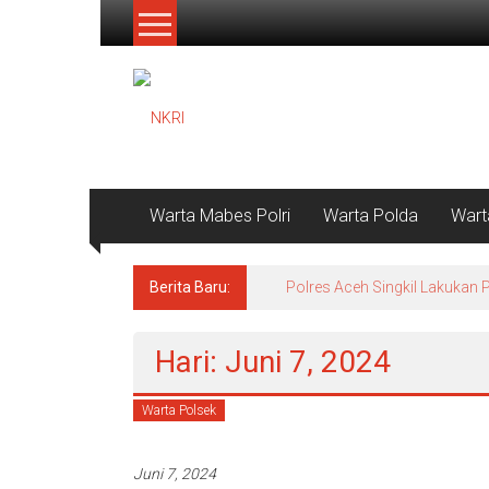
Lompat
ke
konten
NKRI
Jurnalisme
Positif
Warta Mabes Polri
Warta Polda
Wart
Berita Baru:
Polres Aceh Singkil Lakuka
Hari: Juni 7, 2024
Warta Polsek
Juni 7, 2024