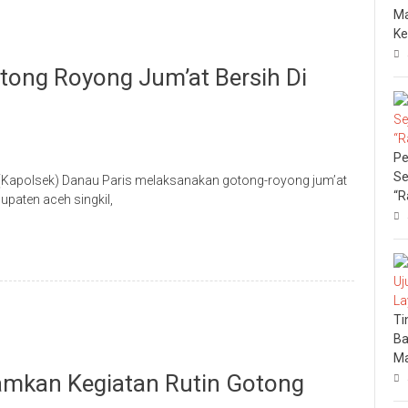
Ma
Ke
tong Royong Jum’at Bersih Di
Pe
Se
or (Kapolsek) Danau Paris melaksanakan gotong-royong jum’at
“R
upaten aceh singkil,
Ti
Ba
Ma
mkan Kegiatan Rutin Gotong