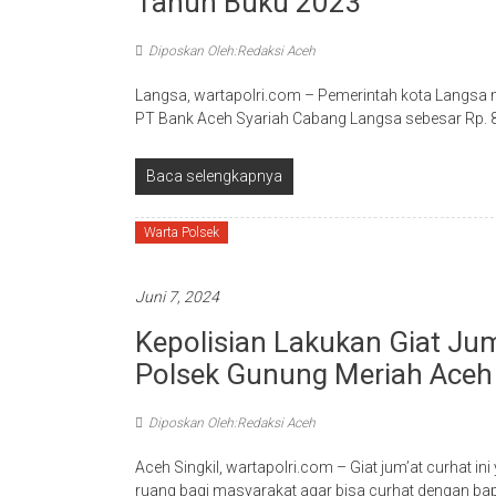
Tahun Buku 2023
Diposkan Oleh:Redaksi Aceh
Langsa, wartapolri.com – Pemerintah kota Langsa
PT Bank Aceh Syariah Cabang Langsa sebesar Rp. 
Baca selengkapnya
Warta Polsek
Juni 7, 2024
Kepolisian Lakukan Giat Ju
Polsek Gunung Meriah Aceh 
Diposkan Oleh:Redaksi Aceh
Aceh Singkil, wartapolri.com – Giat jum’at curhat 
ruang bagi masyarakat agar bisa curhat dengan bap