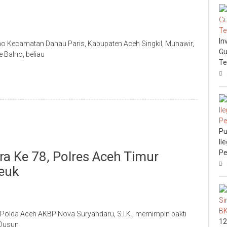
In
lno Kecamatan Danau Paris, Kabupaten Aceh Singkil, Munawir,
Gu
 Balno, beliau
Te
Pu
Il
Pe
 Ke 78, Polres Aceh Timur
euk
 Polda Aceh AKBP Nova Suryandaru, S.I.K., memimpin bakti
12
 Dusun