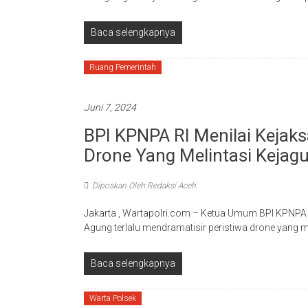
Baca selengkapnya
Ruang Pemerintah
Juni 7, 2024
BPI KPNPA RI Menilai Kejaks
Drone Yang Melintasi Kejag
Diposkan Oleh:Redaksi Aceh
Jakarta , Wartapolri.com – Ketua Umum BPI KPNPA
Agung terlalu mendramatisir peristiwa drone yang m
Baca selengkapnya
Warta Polsek