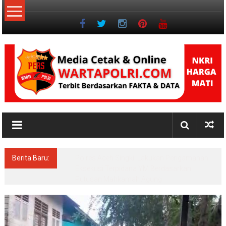
Lompat
ke
konten
NKRI
Jurnalisme
Positif
Berita Baru:
Pascasarjana UINSU Hadirkan Dr. Andika,
Alumni Inspiratif sebagai Pemateri Teras
Literasi