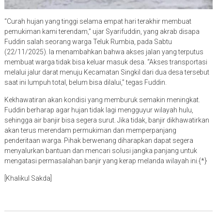
“Curah hujan yang tinggi selama empat hari terakhir membuat
pemukiman kami terendam,” ujar Syarifuddin, yang akrab disapa
Fuddin salah seorang warga Teluk Rumbia, pada Sabtu
(22/11/2025). Ia menambahkan bahwa akses jalan yang terputus
membuat warga tidak bisa keluar masuk desa. “Akses transportasi
melalui jalur darat menuju Kecamatan Singkil dari dua desa tersebut
saat ini lumpuh total, belum bisa dilalui,” tegas Fuddin.
Kekhawatiran akan kondisi yang memburuk semakin meningkat.
Fuddin berharap agar hujan tidak lagi mengguyur wilayah hulu,
sehingga air banjir bisa segera surut. Jika tidak, banjir dikhawatirkan
akan terus merendam permukiman dan memperpanjang
penderitaan warga. Pihak berwenang diharapkan dapat segera
menyalurkan bantuan dan mencari solusi jangka panjang untuk
mengatasi permasalahan banjir yang kerap melanda wilayah ini.{*}
[Khalikul Sakda]