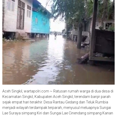
Aceh Singkil, wartapolri.com ~ Ratusan rumah warga di dua desa di
Kecamatan Singkil, Kabupaten Aceh Singkil, terendam banjir parah
sejak empat hari terakhir. Desa Rantau Gedang dan Teluk Rumbia
menjadi wilayah terdampak terparah, menyusul meluapnya Sungai
Lae Suraya simpang Kiri dan Sungai Lae Cinendang simpang Kanan