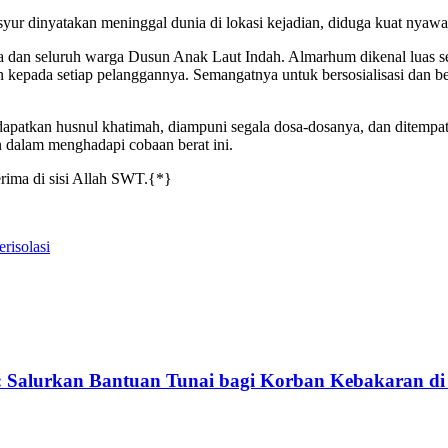
dinyatakan meninggal dunia di lokasi kejadian, diduga kuat nyawanya s
 dan seluruh warga Dusun Anak Laut Indah. Almarhum dikenal luas s
 kepada setiap pelanggannya. Semangatnya untuk bersosialisasi dan be
tkan husnul khatimah, diampuni segala dosa-dosanya, dan ditempatka
n dalam menghadapi cobaan berat ini.
rima di sisi Allah SWT.{*}
risolasi
 Salurkan Bantuan Tunai bagi Korban Kebakaran di 