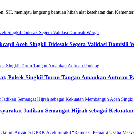
yon, SH, meninjau langsung bantuan hibah alat kesehatan dari Kementer
capil Aceh Singkil Didesak Segera Validasi Domisili 
t, Polsek Singkil Turun Tangan Amankan Antrean P
asyarakat Jadikan Semangat Hijrah sebagai Kekuat