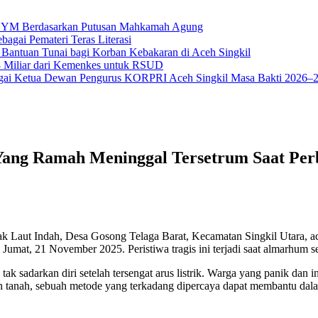
na YM Berdasarkan Putusan Mahkamah Agung
bagai Pemateri Teras Literasi
 Bantuan Tunai bagi Korban Kebakaran di Aceh Singkil
18 Miliar dari Kemenkes untuk RSUD
ai Ketua Dewan Pengurus KORPRI Aceh Singkil Masa Bakti 2026–
 Yang Ramah Meninggal Tersetrum Saat Per
 Laut Indah, Desa Gosong Telaga Barat, Kecamatan Singkil Utara, ace
da Jumat, 21 November 2025. Peristiwa tragis ini terjadi saat almarhu
tak sadarkan diri setelah tersengat arus listrik. Warga yang panik da
anah, sebuah metode yang terkadang dipercaya dapat membantu dalam 