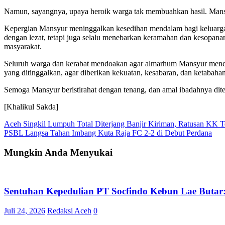
Namun, sayangnya, upaya heroik warga tak membuahkan hasil. Mansyur 
Kepergian Mansyur meninggalkan kesedihan mendalam bagi keluarga
dengan lezat, tetapi juga selalu menebarkan keramahan dan kesopanan
masyarakat.
Seluruh warga dan kerabat mendoakan agar almarhum Mansyur mendapa
yang ditinggalkan, agar diberikan kekuatan, kesabaran, dan ketabaha
Semoga Mansyur beristirahat dengan tenang, dan amal ibadahnya dite
[Khalikul Sakda]
Navigasi
Aceh Singkil Lumpuh Total Diterjang Banjir Kiriman, Ratusan KK Te
PSBL Langsa Tahan Imbang Kuta Raja FC 2-2 di Debut Perdana
pos
Mungkin Anda Menyukai
Sentuhan Kepedulian PT Socfindo Kebun Lae Butar:
Juli 24, 2026
Redaksi Aceh
0