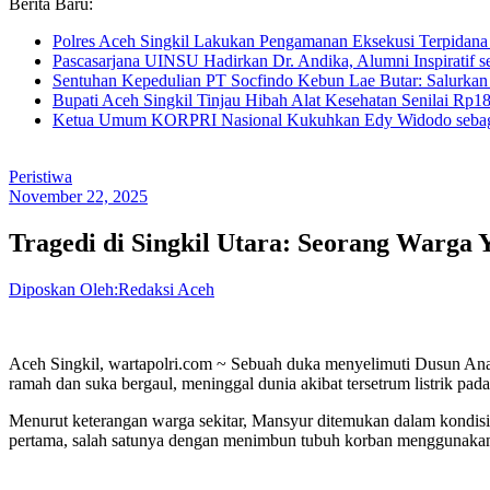
Berita Baru:
Polres Aceh Singkil Lakukan Pengamanan Eksekusi Terpida
Pascasarjana UINSU Hadirkan Dr. Andika, Alumni Inspiratif se
Sentuhan Kepedulian PT Socfindo Kebun Lae Butar: Salurkan
Bupati Aceh Singkil Tinjau Hibah Alat Kesehatan Senilai Rp
Ketua Umum KORPRI Nasional Kukuhkan Edy Widodo sebag
Peristiwa
November 22, 2025
Tragedi di Singkil Utara: Seorang Warga
Diposkan Oleh:Redaksi Aceh
Aceh Singkil, wartapolri.com ~ Sebuah duka menyelimuti Dusun Anak
ramah dan suka bergaul, meninggal dunia akibat tersetrum listrik pa
Menurut keterangan warga sekitar, Mansyur ditemukan dalam kondisi 
pertama, salah satunya dengan menimbun tubuh korban menggunakan t