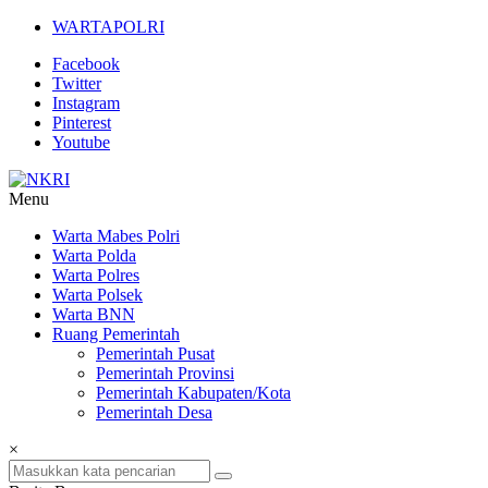
Lompat
WARTAPOLRI
ke
Facebook
konten
Twitter
Instagram
Pinterest
Youtube
Menu
NKRI
Warta Mabes Polri
Warta Polda
Jurnalisme
Warta Polres
Positif
Warta Polsek
Warta BNN
Ruang Pemerintah
Pemerintah Pusat
Pemerintah Provinsi
Pemerintah Kabupaten/Kota
Pemerintah Desa
×