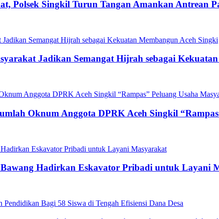
t, Polsek Singkil Turun Tangan Amankan Antrean P
asyarakat Jadikan Semangat Hijrah sebagai Kekuat
ejumlah Oknum Anggota DPRK Aceh Singkil “Rampas
g Bawang Hadirkan Eskavator Pribadi untuk Layani 