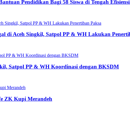
antuan Pendidikan Bagi 58 Siswa di Tengah Efisiens
gal di Aceh Singkil, Satpol PP & WH Lakukan Penert
ngkil, Satpol PP & WH Koordinasi dengan BKSDM
fe ZK Kupi Merandeh