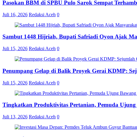
Pasokan BBM di SPBU Pulo Sarok Sempat Terhamba
Juli 16, 2026
Redaksi Aceh
0
Sambut 1448 Hijriah, Bupati Safriadi Oyon Ajak M
Juli 15, 2026
Redaksi Aceh
0
Penumpang Gelap di Balik Proyek Gerai KDMP: S
Juli 15, 2026
Redaksi Aceh
0
Tingkatkan Produktivitas Pertanian, Pemuda Ujun
Juli 13, 2026
Redaksi Aceh
0