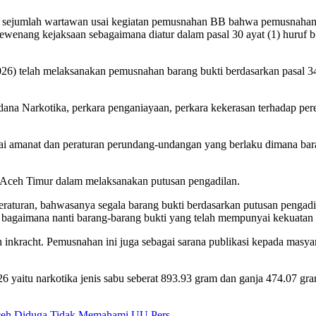
a sejumlah wartawan usai kegiatan pemusnahan BB bahwa pemusnahan b
nang kejaksaan sebagaimana diatur dalam pasal 30 ayat (1) huruf b
/2026) telah melaksanakan pemusnahan barang bukti berdasarkan pasal
k Pidana Narkotika, perkara penganiayaan, perkara kekerasan terhadap
ai amanat dan peraturan perundang-undangan yang berlaku dimana bara
ri Aceh Timur dalam melaksanakan putusan pengadilan.
eraturan, bahwasanya segala barang bukti berdasarkan putusan pengad
n bagaimana nanti barang-barang bukti yang telah mempunyai kekuata
inkracht. Pemusnahan ini juga sebagai sarana publikasi kepada mas
aitu narkotika jenis sabu seberat 893.93 gram dan ganja 474.07 gram.
ceh Diduga Tidak Memahami UU Pers.