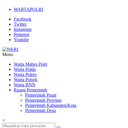
Lompat
WARTAPOLRI
ke
konten
Facebook
Twitter
Instagram
Pinterest
Youtube
Menu
NKRI
Warta Mabes Polri
Warta Polda
Jurnalisme
Warta Polres
Positif
Warta Polsek
Warta BNN
Ruang Pemerintah
Pemerintah Pusat
Pemerintah Provinsi
Pemerintah Kabupaten/Kota
Pemerintah Desa
×