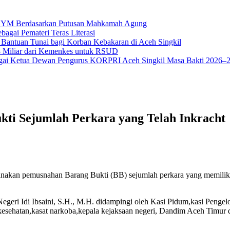
na YM Berdasarkan Putusan Mahkamah Agung
bagai Pemateri Teras Literasi
 Bantuan Tunai bagi Korban Kebakaran di Aceh Singkil
18 Miliar dari Kemenkes untuk RSUD
ai Ketua Dewan Pengurus KORPRI Aceh Singkil Masa Bakti 2026–
ti Sejumlah Perkara yang Telah Inkracht
nakan pemusnahan Barang Bukti (BB) sejumlah perkara yang memiliki 
geri Idi Ibsaini, S.H., M.H. didampingi oleh Kasi Pidum,kasi Pengel
 kesehatan,kasat narkoba,kepala kejaksaan negeri, Dandim Aceh Timur d