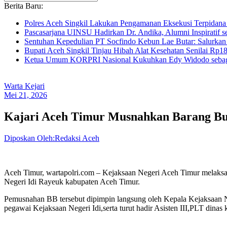
Berita Baru:
Polres Aceh Singkil Lakukan Pengamanan Eksekusi Terpida
Pascasarjana UINSU Hadirkan Dr. Andika, Alumni Inspiratif se
Sentuhan Kepedulian PT Socfindo Kebun Lae Butar: Salurkan
Bupati Aceh Singkil Tinjau Hibah Alat Kesehatan Senilai Rp
Ketua Umum KORPRI Nasional Kukuhkan Edy Widodo sebag
Warta Kejari
Mei 21, 2026
Kajari Aceh Timur Musnahkan Barang Buk
Diposkan Oleh:Redaksi Aceh
Aceh Timur, wartapolri.com – Kejaksaan Negeri Aceh Timur melaksa
Negeri Idi Rayeuk kabupaten Aceh Timur.
Pemusnahan BB tersebut dipimpin langsung oleh Kepala Kejaksaan Ne
pegawai Kejaksaan Negeri Idi,serta turut hadir Asisten III,PLT dinas