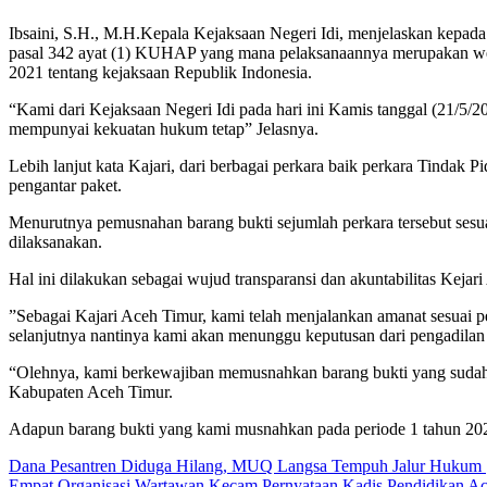
Ibsaini, S.H., M.H.Kepala Kejaksaan Negeri Idi, menjelaskan kepad
pasal 342 ayat (1) KUHAP yang mana pelaksanaannya merupakan wewe
2021 tentang kejaksaan Republik Indonesia.
“Kami dari Kejaksaan Negeri Idi pada hari ini Kamis tanggal (21/5
mempunyai kekuatan hukum tetap” Jelasnya.
Lebih lanjut kata Kajari, dari berbagai perkara baik perkara Tinda
pengantar paket.
Menurutnya pemusnahan barang bukti sejumlah perkara tersebut sesu
dilaksanakan.
Hal ini dilakukan sebagai wujud transparansi dan akuntabilitas Keja
”Sebagai Kajari Aceh Timur, kami telah menjalankan amanat sesuai p
selanjutnya nantinya kami akan menunggu keputusan dari pengadila
“Olehnya, kami berkewajiban memusnahkan barang bukti yang sudah 
Kabupaten Aceh Timur.
Adapun barang bukti yang kami musnahkan pada periode 1 tahun 2026 y
Navigasi
Dana Pesantren Diduga Hilang, MUQ Langsa Tempuh Jalur Hukum
Empat Organisasi Wartawan Kecam Pernyataan Kadis Pendidikan A