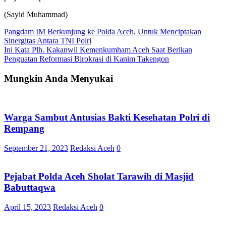
(Sayid Muhammad)
Navigasi
Pangdam IM Berkunjung ke Polda Aceh, Untuk Menciptakan
Sinergitas Antara TNI Polri
pos
Ini Kata Plh. Kakanwil Kemenkumham Aceh Saat Berikan
Penguatan Reformasi Birokrasi di Kanim Takengon
Mungkin Anda Menyukai
Warga Sambut Antusias Bakti Kesehatan Polri di
Rempang
September 21, 2023
Redaksi Aceh
0
Pejabat Polda Aceh Sholat Tarawih di Masjid
Babuttaqwa
April 15, 2023
Redaksi Aceh
0