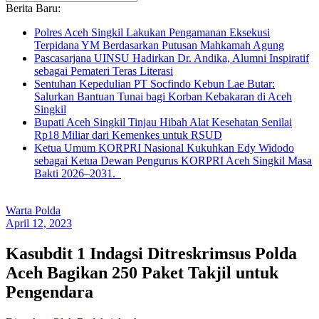
Berita Baru:
Polres Aceh Singkil Lakukan Pengamanan Eksekusi
Terpidana YM Berdasarkan Putusan Mahkamah Agung
Pascasarjana UINSU Hadirkan Dr. Andika, Alumni Inspiratif
sebagai Pemateri Teras Literasi
Sentuhan Kepedulian PT Socfindo Kebun Lae Butar:
Salurkan Bantuan Tunai bagi Korban Kebakaran di Aceh
Singkil
Bupati Aceh Singkil Tinjau Hibah Alat Kesehatan Senilai
Rp18 Miliar dari Kemenkes untuk RSUD
Ketua Umum KORPRI Nasional Kukuhkan Edy Widodo
sebagai Ketua Dewan Pengurus KORPRI Aceh Singkil Masa
Bakti 2026–2031.
Warta Polda
April 12, 2023
Kasubdit 1 Indagsi Ditreskrimsus Polda
Aceh Bagikan 250 Paket Takjil untuk
Pengendara