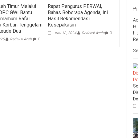
eh Timur Melalui
Rapat Pengurus PERWAl,
DPC GWI Bantu
Bahas Beberapa Agenda, Ini
lmarhum Rafal
Hasil Rekomendasi
Ac
a Korban Tenggelam
Kesepakatan
H.
Keude Dua
hi
Juni 18, 2024
Redaksi Aceh
0
025
Redaksi Aceh
0
Re
Se
Se
Di
Do