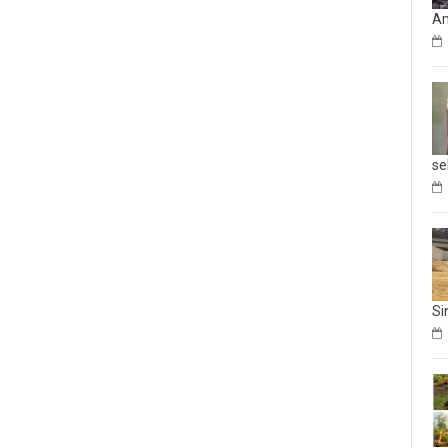
Am
se
Si