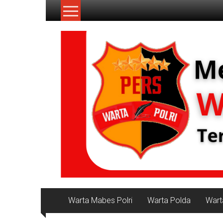
Lompat
ke
konten
NKRI
Jurnalisme
Positif
Warta Mabes Polri
Warta Polda
Wart