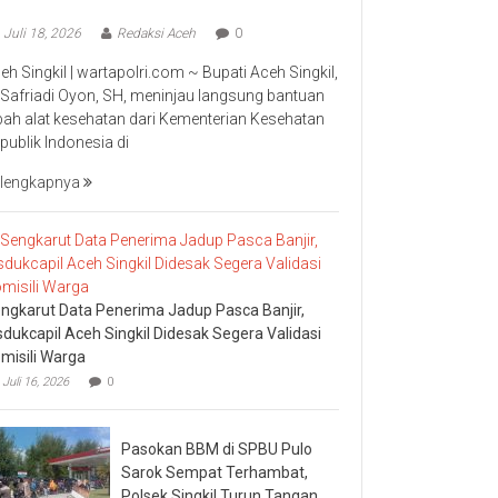
Juli 18, 2026
Redaksi Aceh
0
eh Singkil | wartapolri.com ~ Bupati Aceh Singkil,
 Safriadi Oyon, SH, meninjau langsung bantuan
bah alat kesehatan dari Kementerian Kesehatan
publik Indonesia di
lengkapnya
ngkarut Data Penerima Jadup Pasca Banjir,
sdukcapil Aceh Singkil Didesak Segera Validasi
misili Warga
Juli 16, 2026
0
Pasokan BBM di SPBU Pulo
Sarok Sempat Terhambat,
Polsek Singkil Turun Tangan