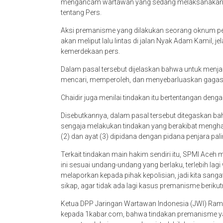
mengancam wartawan yang sedang melaksanakan tug
tentang Pers.
Aksi premanisme yang dilakukan seorang oknum p
akan meliput lalu lintas di jalan Nyak Adam Kamil, 
kemerdekaan pers.
Dalam pasal tersebut dijelaskan bahwa untuk menj
mencari, memperoleh, dan menyebarluaskan gagas
Chaidir juga menilai tindakan itu bertentangan deng
Disebutkannya, dalam pasal tersebut ditegaskan 
sengaja melakukan tindakan yang berakibat mengha
(2) dan ayat (3) dipidana dengan pidana penjara pa
Terkait tindakan main hakim sendiri itu, SPMI Ac
ini sesuai undang-undang yang berlaku, terlebih la
melaporkan kepada pihak kepolisian, jadi kita san
sikap, agar tidak ada lagi kasus premanisme berikut
Ketua DPP Jaringan Wartawan Indonesia (JWI) Rama
kepada 1kabar.com, bahwa tindakan premanisme ya