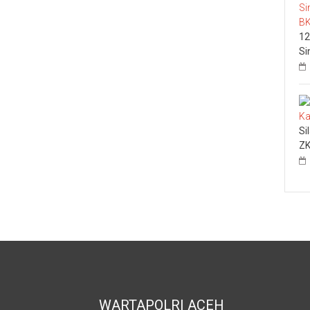
12
Si
Si
ZK
WARTAPOLRI ACEH