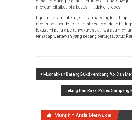
sangat melukai perasaan kami, terlebih lagi saya ju
mengambil sikap bila kasus ini tidak di proses.
Ia juga menambahkan, sebuah hal yang lucu tanpa 
merampas handphone jurnalis yang sudang bertu
lokasi. Ini perlu dipertanyakan, sakit jiwa apa me
terhadap wartawan yang sedang bertugas, tutup R
Navigasi
Musnahkan Barang Bukti Kembang Api Dan Merc
pos
Jelang Hari Raya, Polres Sampang 
Mungkin Anda Menyukai