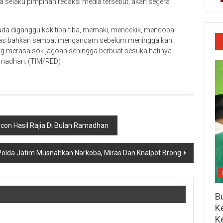
ga selaku pimpinan redaksi media tersebut, akan segera
ada diganggu kok tiba-tiba, memaki, mencekik, mencoba
gas bahkan sempat mengancam sebelum meninggalkan
mang merasa sok jagoan sehingga berbuat sesuka hatinya
amadhan. (TIM/RED)
on Hasil Rajia Di Bulan Ramadhan
Polda Jatim Musnahkan Narkoba, Miras Dan Knalpot Brong
Bu
Ke
K