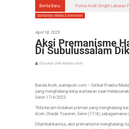
Berita Baru:
Polres Aceh Singkil Lakuka
Solidaritas Media & Wartawan
April 18, 2023
Aksi Premanisme H
Di Subulussalam Di
Diposkan Oleh:Redaksi Aceh
Banda Aceh, wartapolri.com – Serikat Praktisi Me
yang menghalangi kerja wartawan saat melaksanaka
Senin 17/4/2023.
“Kita kecam tindakan preman yang menghalangi kerja
Aceh, Chaidir Toweren, Senin (17/4), sebagaimana d
Ditambahkannya, aksi premanisme menghalangi, 