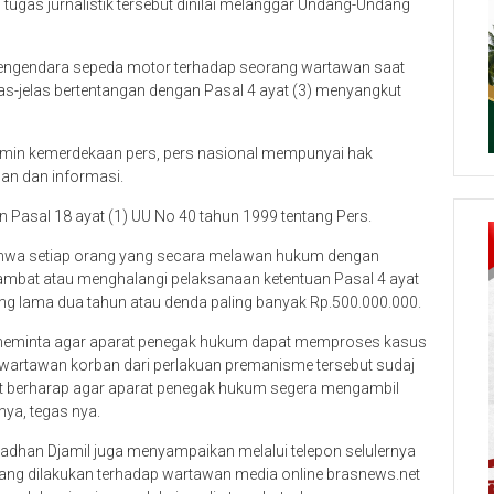
as jurnalistik tersebut dinilai melanggar Undang-Undang
engendara sepeda motor terhadap seorang wartawan saat
jelas-jelas bertentangan dengan Pasal 4 ayat (3) menyangkut
amin kemerdekaan pers, pers nasional mempunyai hak
an dan informasi.
an Pasal 18 ayat (1) UU No 40 tahun 1999 tentang Pers.
bahwa setiap orang yang secara melawan hukum dengan
mbat atau menghalangi pelaksanaan ketentuan Pasal 4 ayat
ling lama dua tahun atau denda paling banyak Rp.500.000.000.
eh meminta agar aparat penegak hukum dapat memproses kasus
gi wartawan korban dari perlakuan premanisme tersebut sudaj
gat berharap agar aparat penegak hukum segera mengambil
nya, tegas nya.
dhan Djamil juga menyampaikan melalui telepon selulernya
ng dilakukan terhadap wartawan media online brasnews.net