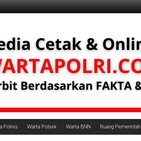
a Polres
Warta Polsek
Warta BNN
Ruang Pemerintah