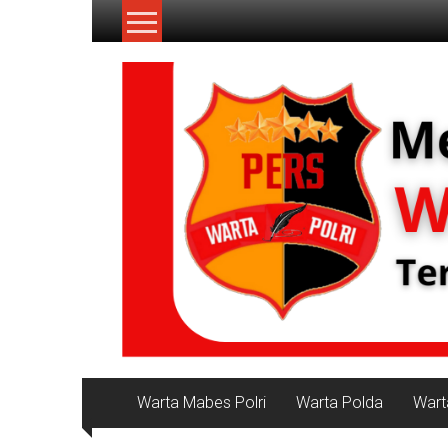
Lompat
ke
konten
NKRI
Jurnalisme
Positif
Warta Mabes Polri
Warta Polda
Wart