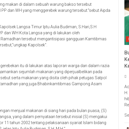
ang makan di dalam sebuah warung bakso tersebut
l PP dan WH yang menggerebek warung tersebut.”sebut Aipda
polsek Langsa Timur Iptu Aulia Budiman, S.Hari,S.H
P dan WH Kota Langsa yang di lakukan oleh
a Ramadhan tersebut mengantisipasi gangguan Kamtibmas
rsebut,”ungkap Kapolsek”.
Bu
Ke
K
ebekan itu di lakukan atas laporan warga dan dalam razia
gamankan sejumlah makanan yang diperjualbelikan pada
sebut serta makanan yang disita oleh pihak petugas Satpol
a Ramadhan yang juga Bhabinkamtibmas Gampong Asam
Ac
H.
hi
Re
dengan menjual makanan di siang hari pada bulan puasa, (S)
Se
angsa, yang dalam pernyataan tersebut inisial (S) mengakui
11 tahun 2002 tentang pelaksanaan syariat Islam bidang
 ,jelas Iptu Aulia Budiman, S.H, M.H ”