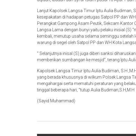
Lanjut Kapolsek Langsa Timur Iptu Aulia Budiman, 
kesepakatan di hadapan petugas Satpol PP dan W
Perangkat Gampong Asam Peutik, Sekcam Kantor 
Langsa Lama dengan bunyi yaitu pelaku inisial (S)
kembali, menutup usaha selama seminggu setelah leb
warung di segel oleh Satpol PP dan WH Kota Langsa
” Selanjutnya inisal (S) juga diberi sanksi diharusk
memberikan sumbangan ke mesjid”, terang Iptu Auli
Kapolsek Langsa Timur Iptu Aulia Budiman, S.H ,M
yang berada khususnya di wilkum Polsek Langsa T
mengahargai serta mematuhi peraturan yang belaku d
tinggal beberapa hari, “tutup Aulia Budiman,S.H,M.H
(Sayid Muhammad)