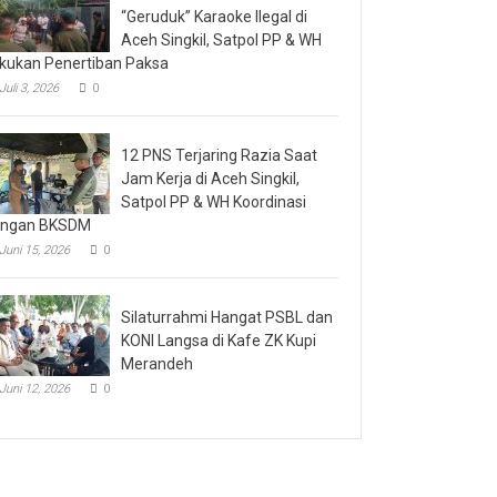
“Geruduk” Karaoke Ilegal di
Aceh Singkil, Satpol PP & WH
kukan Penertiban Paksa
Juli 3, 2026
0
12 PNS Terjaring Razia Saat
Jam Kerja di Aceh Singkil,
Satpol PP & WH Koordinasi
engan BKSDM
Juni 15, 2026
0
Silaturrahmi Hangat PSBL dan
KONI Langsa di Kafe ZK Kupi
Merandeh
Juni 12, 2026
0