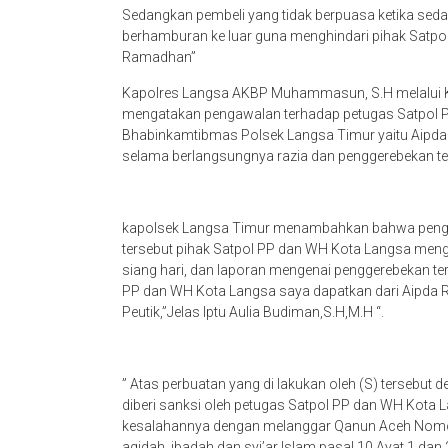
Sedangkan pembeli yang tidak berpuasa ketika sed
berhamburan ke luar guna menghindari pihak Satpo
Ramadhan”
Kapolres Langsa AKBP Muhammasun, S.H melalui Ka
mengatakan pengawalan terhadap petugas Satpol P
Bhabinkamtibmas Polsek Langsa Timur yaitu Aipd
selama berlangsungnya razia dan penggerebekan te
kapolsek Langsa Timur menambahkan bahwa pengger
tersebut pihak Satpol PP dan WH Kota Langsa men
siang hari, dan laporan mengenai penggerebekan ter
PP dan WH Kota Langsa saya dapatkan dari Aipd
Peutik,”Jelas Iptu Aulia Budiman,S.H,M.H “.
” Atas perbuatan yang di lakukan oleh (S) tersebut 
diberi sanksi oleh petugas Satpol PP dan WH Kota L
kesalahannya dengan melanggar Qanun Aceh Nomor 
aqidah, ibadah dan syi’ar Islam pasal 10 Ayat 1 dan 2