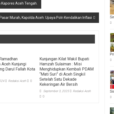
n Kapores Aceh Tengah.
Si
 Pasar Murah, Kapolda Aceh: Upaya Polri Kendalikan Inflasi
Pr
 Ramadhan
Kunjungan Kilat Wakil Bupati
 Aceh Kunjungi
Hamzah Sulaiman : Misi
ng Darul Fallah Kota
Menghidupkan Kembali PDAM
“Mati Suri” di Aceh Singkil
Setelah Satu Dekade
2024
Redaksi Aceh
0
Kekeringan Air Bersih
September 3, 2025
Redaksi Aceh
Si
0