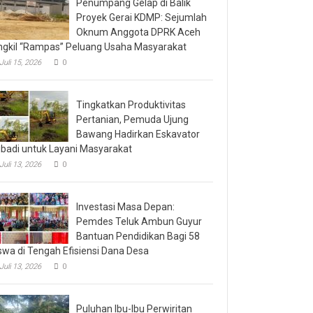
Penumpang Gelap di Balik
Proyek Gerai KDMP: Sejumlah
Oknum Anggota DPRK Aceh
ngkil “Rampas” Peluang Usaha Masyarakat
Juli 15, 2026
0
Tingkatkan Produktivitas
Pertanian, Pemuda Ujung
Bawang Hadirkan Eskavator
ibadi untuk Layani Masyarakat
Juli 13, 2026
0
Investasi Masa Depan:
Pemdes Teluk Ambun Guyur
Bantuan Pendidikan Bagi 58
swa di Tengah Efisiensi Dana Desa
Juli 13, 2026
0
Puluhan Ibu-Ibu Perwiritan