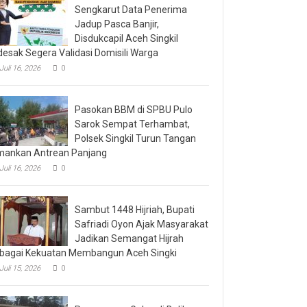
Sengkarut Data Penerima
Jadup Pasca Banjir,
Disdukcapil Aceh Singkil
desak Segera Validasi Domisili Warga
Juli 16, 2026
0
Pasokan BBM di SPBU Pulo
Sarok Sempat Terhambat,
Polsek Singkil Turun Tangan
ankan Antrean Panjang
Juli 16, 2026
0
Sambut 1448 Hijriah, Bupati
Safriadi Oyon Ajak Masyarakat
Jadikan Semangat Hijrah
bagai Kekuatan Membangun Aceh Singki
Juli 15, 2026
0