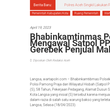
Berita Baru:
Polres Aceh Singkil Lakuka
Pemerintah Kabupaten/Kota
Ruang Pemerintah
Wart
April 19, 2023
Bhabinkamtinmas P
Mengawal Satpol PP
Gerebek Penjual Ma
Diposkan Oleh:Redaksi Aceh
Langsa, wartapolri.com – Bhabinkamtibmas Polse
Polisi Pamong Praja dan Wilayatul Hisbah (Satpol 
(S), 58 Tahun, Pekerjaan Pedagang, Alamat Dusu
Kota Langsa yang inisial (S) tersebut karena menju
dalam razia di salah satu warung bakso yang terl
Langsa, Selasa (18/04/2023).