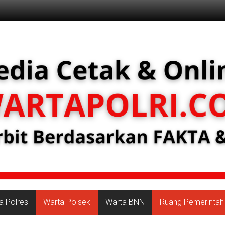
a Polres
Warta Polsek
Warta BNN
Ruang Pemerintah