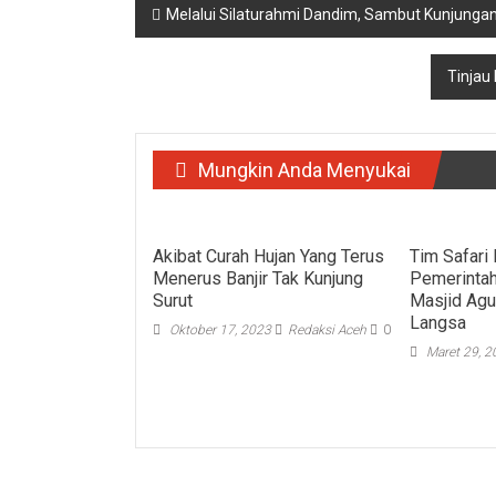
Navigasi
Melalui Silaturahmi Dandim, Sambut Kunjunga
pos
Tinjau
Mungkin Anda Menyukai
Akibat Curah Hujan Yang Terus
Tim Safari
Menerus Banjir Tak Kunjung
Pemerintah
Surut
Masjid Agu
Langsa
Oktober 17, 2023
Redaksi Aceh
0
Maret 29, 