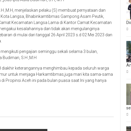
S.H ,M.H, menjelaskan pelaku (S) membuat pernyataan dan
H Kota Langsa, Bhabinkamtibmas Gampong Asam Peutik,
Camat Kecamatan Langsa Lama di Kantor Camat Kecamatan
Di
 “mengakui kesalahannya dan tidak akan mengulanginya
aran di mulai dari tanggal 26 April 2023 s.d 02 Mei 2023 dan
.
an mengikuti pengajian seminggu sekali selama 3 bulan,
a Budiman, S.H ,M.H
Am
.H diakhir keterangannya menghimbau kepada seluruh warga
imur untuk menjaga Harkamtibmas,juga mari kita sama-sama
i Propinsi Aceh ini pada bulan puasa saat Ini yang hanya
se