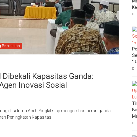
Ma
Ke
 Pemerintah
Pe
Se
“R
Dibekali Kapasitas Ganda:
gen Inovasi Sosial
Ti
Ba
ung di seluruh Aceh Singkil siap mengemban peran ganda
Ma
tihan Peningkatan Kapasitas