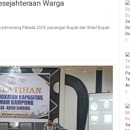
sejahteraan Warga
Se
gai pemenang Pilkada 2024, pasangan Bupati dan Wakil Bupati
Di
Do
Pa
Te
An
Sa