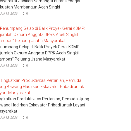
syarakat Jadikan Semangat Hijrah sebagai
kuatan Membangun Aceh Singki
Juli 15, 2026
0
numpang Gelap di Balik Proyek Gerai KDMP:
jumlah Oknum Anggota DPRK Aceh Singkil
ampas” Peluang Usaha Masyarakat
Juli 15, 2026
0
ngkatkan Produktivitas Pertanian, Pemuda Ujung
wang Hadirkan Eskavator Pribadi untuk Layani
syarakat
Juli 13, 2026
0