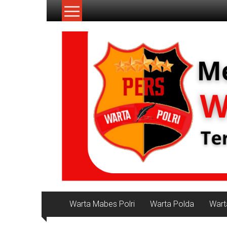
Lompat
ke
konten
NKRI
Jurnalisme
Positif
Warta Mabes Polri
Warta Polda
Wart