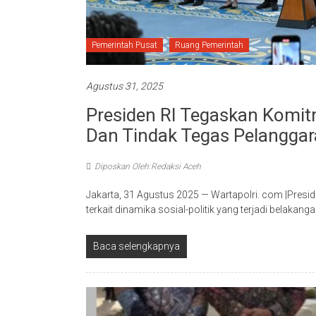
Pemerintah Pusat
Ruang Pemerintah
Agustus 31, 2025
Presiden RI Tegaskan Komit
Dan Tindak Tegas Pelangga
Diposkan Oleh:Redaksi Aceh
Jakarta, 31 Agustus 2025 — Wartapolri. com |Pres
terkait dinamika sosial-politik yang terjadi belakang
Baca selengkapnya