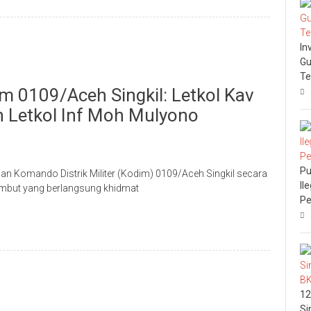
In
Gu
Te
m 0109/Aceh Singkil: Letkol Kav
 Letkol Inf Moh Mulyono
Pu
an Komando Distrik Militer (Kodim) 0109/Aceh Singkil secara
Il
sambut yang berlangsung khidmat
Pe
12
Si