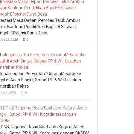
vestasi Masa Depan: Pemdes Teluk Ambun
yur Bantuan Pendidikan Bagi 58 Siswa di
ngah Efisiensi Dana Desa
Juli 13, 2026
0
luhan Ibu-Ibu Perwiritan “Geruduk” Karaoke
egal di Aceh Singkil, Satpol PP & WH Lakukan
nertiban Paksa
Juli 3, 2026
0
 PNS Terjaring Razia Saat Jam Kerja di Aceh
ngkil, Satpol PP & WH Koordinasi dengan BKSDM