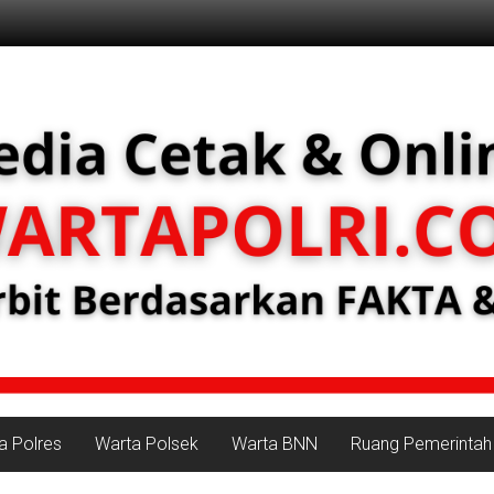
a Polres
Warta Polsek
Warta BNN
Ruang Pemerintah