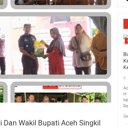
Bu
Ke
K
Ac
H.
hi
Re
Se
i Dan Wakil Bupati Aceh Singkil