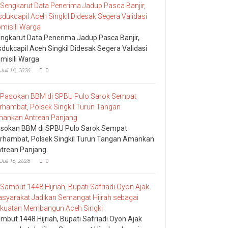
ngkarut Data Penerima Jadup Pasca Banjir,
sdukcapil Aceh Singkil Didesak Segera Validasi
misili Warga
Juli 16, 2026
0
sokan BBM di SPBU Pulo Sarok Sempat
rhambat, Polsek Singkil Turun Tangan Amankan
trean Panjang
Juli 16, 2026
0
mbut 1448 Hijriah, Bupati Safriadi Oyon Ajak