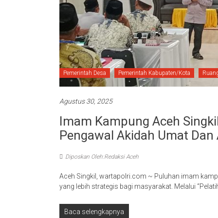
Pemerintah Desa
Pemerintah Kabupaten/Kota
Ruang
Agustus 30, 2025
Imam Kampung Aceh Singkil 
Pengawal Akidah Umat Dan A
Diposkan Oleh:Redaksi Aceh
Aceh Singkil, wartapolri.com ~ Puluhan imam kamp
yang lebih strategis bagi masyarakat. Melalui “Pela
Baca selengkapnya