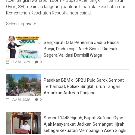
Aceh Singkil | wartapolri.com ~ Bupati Aceh Singkil, H. Safriadi
Oyon, SH, meninjau langsung bantuan hibah alat kesehatan dari
Kementerian Kesehatan Republik Indonesia di
Selengkapnya
Sengkarut Data Penerima Jadup Pasca
Banjir, Disdukcapil Aceh Singkil Didesak
Segera Validasi Domisili Warga
Juli 16, 2026
0
Pasokan BBM di SPBU Pulo Sarok Sempat
Terhambat, Polsek Singkil Turun Tangan
Amankan Antrean Panjang
Juli 16, 2026
0
Sambut 1448 Hijriah, Bupati Safriadi Oyon
Ajak Masyarakat Jadikan Semangat Hijrah
sebagai Kekuatan Membangun Aceh Singki