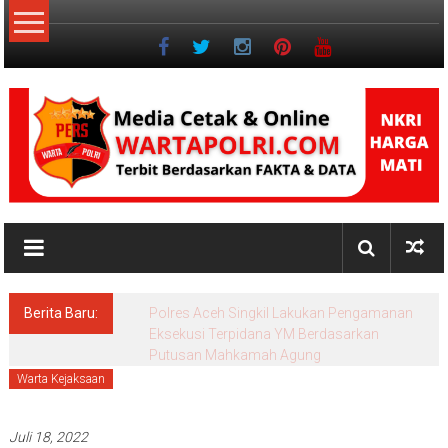
Lompat
ke
konten
NKRI
Jurnalisme
Positif
Berita Baru:
Pascasarjana UINSU Hadirkan Dr. Andika,
Alumni Inspiratif sebagai Pemateri Teras
Literasi
Warta Kejaksaan
Juli 18, 2022