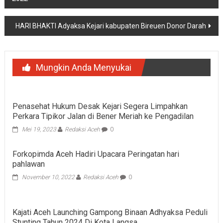
pos
HARI BHAKTI Adyaksa Kejari kabupaten Bireuen Donor Darah
Mungkin Anda Menyukai
Penasehat Hukum Desak Kejari Segera Limpahkan
Perkara Tipikor Jalan di Bener Meriah ke Pengadilan
Mei 19, 2023
Redaksi Aceh
0
Forkopimda Aceh Hadiri Upacara Peringatan hari
pahlawan
November 10, 2022
Redaksi Aceh
0
Kajati Aceh Launching Gampong Binaan Adhyaksa Peduli
Stunting Tahun 2024 Di Kota Langsa