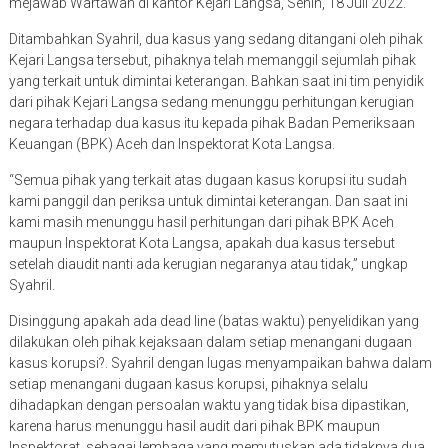
mejawab Wartawan di kantor Kejari Langsa, Senin, 18 Juli 2022.
Ditambahkan Syahril, dua kasus yang sedang ditangani oleh pihak
Kejari Langsa tersebut, pihaknya telah memanggil sejumlah pihak
yang terkait untuk dimintai keterangan. Bahkan saat ini tim penyidik
dari pihak Kejari Langsa sedang menunggu perhitungan kerugian
negara terhadap dua kasus itu kepada pihak Badan Pemeriksaan
Keuangan (BPK) Aceh dan Inspektorat Kota Langsa.
“Semua pihak yang terkait atas dugaan kasus korupsi itu sudah
kami panggil dan periksa untuk dimintai keterangan. Dan saat ini
kami masih menunggu hasil perhitungan dari pihak BPK Aceh
maupun Inspektorat Kota Langsa, apakah dua kasus tersebut
setelah diaudit nanti ada kerugian negaranya atau tidak,” ungkap
Syahril.
Disinggung apakah ada dead line (batas waktu) penyelidikan yang
dilakukan oleh pihak kejaksaan dalam setiap menangani dugaan
kasus korupsi?. Syahril dengan lugas menyampaikan bahwa dalam
setiap menangani dugaan kasus korupsi, pihaknya selalu
dihadapkan dengan persoalan waktu yang tidak bisa dipastikan,
karena harus menunggu hasil audit dari pihak BPK maupun
Inspektorat, sebagai lembaga yang memutuskan ada tidaknya dua