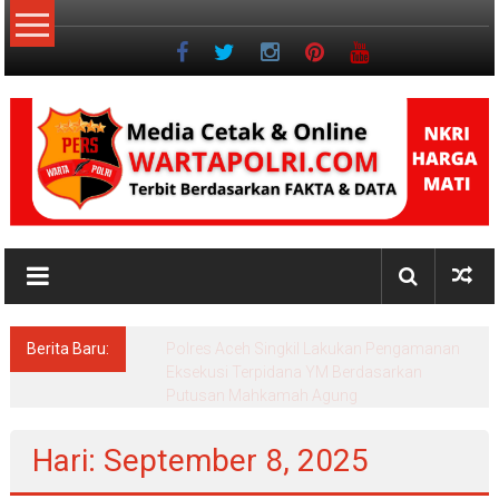
Lompat
ke
konten
NKRI
Jurnalisme
Positif
Berita Baru:
Pascasarjana UINSU Hadirkan Dr. Andika,
Alumni Inspiratif sebagai Pemateri Teras
Literasi
Hari: September 8, 2025