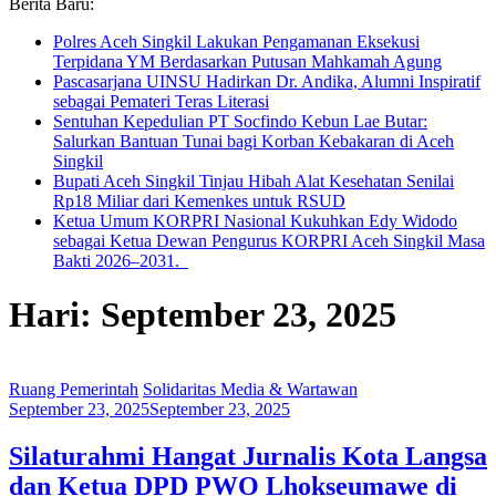
Berita Baru:
Polres Aceh Singkil Lakukan Pengamanan Eksekusi
Terpidana YM Berdasarkan Putusan Mahkamah Agung
Pascasarjana UINSU Hadirkan Dr. Andika, Alumni Inspiratif
sebagai Pemateri Teras Literasi
Sentuhan Kepedulian PT Socfindo Kebun Lae Butar:
Salurkan Bantuan Tunai bagi Korban Kebakaran di Aceh
Singkil
Bupati Aceh Singkil Tinjau Hibah Alat Kesehatan Senilai
Rp18 Miliar dari Kemenkes untuk RSUD
Ketua Umum KORPRI Nasional Kukuhkan Edy Widodo
sebagai Ketua Dewan Pengurus KORPRI Aceh Singkil Masa
Bakti 2026–2031.
Hari: September 23, 2025
Ruang Pemerintah
Solidaritas Media & Wartawan
September 23, 2025
September 23, 2025
Silaturahmi Hangat Jurnalis Kota Langsa
dan Ketua DPD PWO Lhokseumawe di