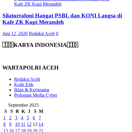
Silaturrahmi Hangat PSBL dan KONI Langsa di
Kafe ZK Kupi Merandeh
Juni 12, 2026
Redaksi Aceh
0
🇮🇩KARYA INDONESIA🇮🇩
WARTAPOLRI ACEH
Redaksi Aceh
Kode Etik
Iklan & Kerjasama
Pedoman Media Cyber
September 2025
S
S
R
K
J
S
M
1
2
3
4
5
6
7
8
9
10
11
12
13
14
15
16
17
18
19
20
21