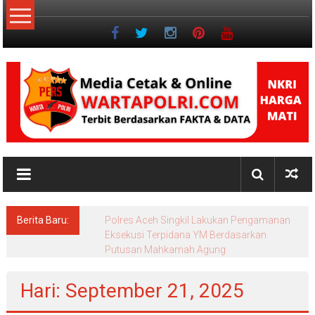
Lompat
ke
konten
NKRI
Jurnalisme
Positif
Berita Baru:
Polres Aceh Singkil Lakukan Pengamanan
Eksekusi Terpidana YM Berdasarkan
Putusan Mahkamah Agung
Hari: September 21, 2025