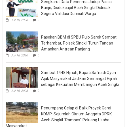
Sengkarut Data Penerima Jadup Pasca
Banjir, Disdukcapil Aceh Singkil Didesak
Segera Validasi Domisili Warga
Juli 16, 2026
0
Pasokan BBM di SPBU Pulo Sarok Sempat
Terhambat, Polsek Singkil Turun Tangan
Amankan Antrean Panjang
Juli 16, 2026
0
Sambut 1448 Hijriah, Bupati Safriadi Oyon
Ajak Masyarakat Jadikan Semangat Hijrah
sebagai Kekuatan Membangun Aceh Singki
Juli 15, 2026
0
Penumpang Gelap di Balik Proyek Gerai
KDMP: Sejumlah Oknum Anggota DPRK
Aceh Singkil “Rampas” Peluang Usaha
Masyarakat