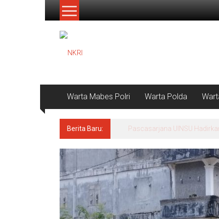
Lompat
ke
konten
NKRI
Jurnalisme
Positif
Warta Mabes Polri
Warta Polda
Wart
Berita Baru:
Sentuhan Kepedulian PT Socfi