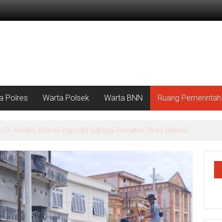
a Polres
Warta Polsek
Warta BNN
Ruang Pemerintah
ndo Kebun Lae Butar: Salurkan Bantuan Tunai bagi Korban Kebakaran di