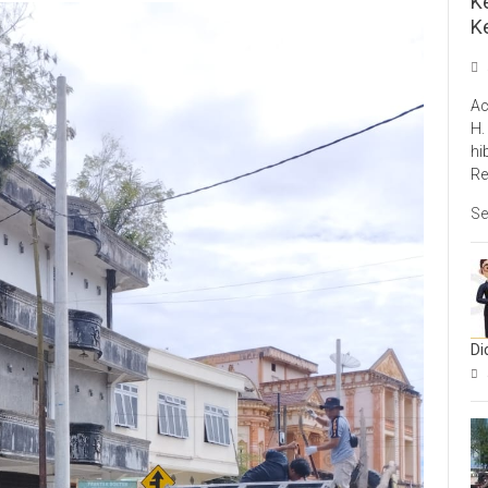
Ke
K
Ac
H.
hi
Re
Se
Di