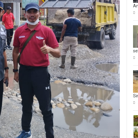
Am
se
Si