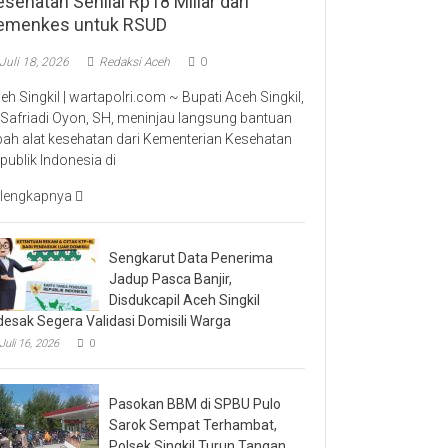
sehatan Senilai Rp18 Miliar dari
emenkes untuk RSUD
Juli 18, 2026
Redaksi Aceh
0
eh Singkil | wartapolri.com ~ Bupati Aceh Singkil,
 Safriadi Oyon, SH, meninjau langsung bantuan
bah alat kesehatan dari Kementerian Kesehatan
publik Indonesia di
lengkapnya
Sengkarut Data Penerima
Jadup Pasca Banjir,
Disdukcapil Aceh Singkil
desak Segera Validasi Domisili Warga
Juli 16, 2026
0
Pasokan BBM di SPBU Pulo
Sarok Sempat Terhambat,
Polsek Singkil Turun Tangan