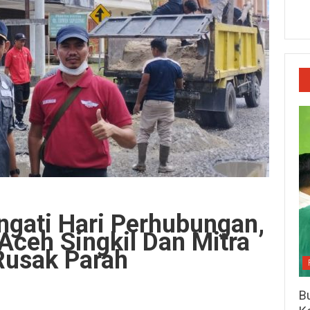
ngati Hari Perhubungan,
Aceh Singkil Dan Mitra
Rusak Parah
Bu