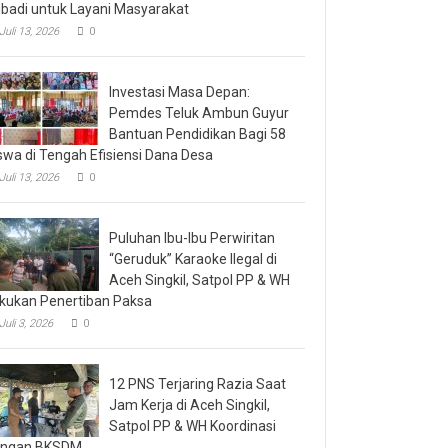
ibadi untuk Layani Masyarakat
Juli 13, 2026
0
Investasi Masa Depan:
Pemdes Teluk Ambun Guyur
Bantuan Pendidikan Bagi 58
swa di Tengah Efisiensi Dana Desa
Juli 13, 2026
0
Puluhan Ibu-Ibu Perwiritan
“Geruduk” Karaoke Ilegal di
Aceh Singkil, Satpol PP & WH
kukan Penertiban Paksa
Juli 3, 2026
0
12 PNS Terjaring Razia Saat
Jam Kerja di Aceh Singkil,
Satpol PP & WH Koordinasi
engan BKSDM