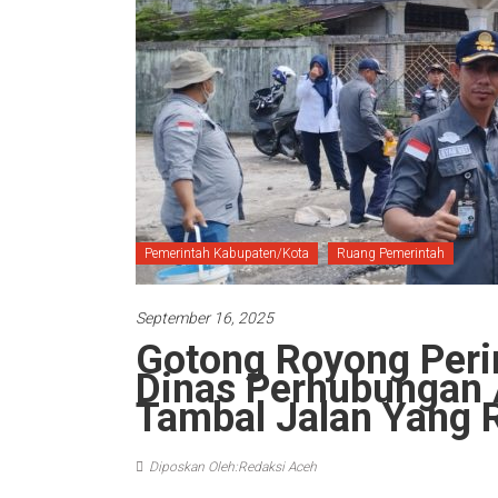
Pemerintah Kabupaten/Kota
Ruang Pemerintah
September 16, 2025
Gotong Royong Peri
Dinas Perhubungan 
Tambal Jalan Yang 
Diposkan Oleh:Redaksi Aceh