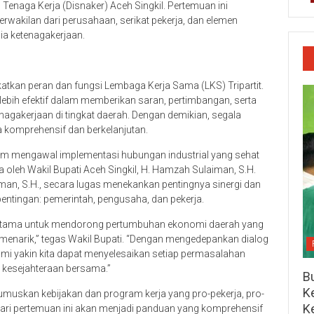
n Tenaga Kerja (Disnaker) Aceh Singkil. Pertemuan ini
wakilan dari perusahaan, serikat pekerja, dan elemen
ia ketenagakerjaan.
katkan peran dan fungsi Lembaga Kerja Sama (LKS) Tripartit.
lebih efektif dalam memberikan saran, pertimbangan, serta
nagakerjaan di tingkat daerah. Dengan demikian, segala
 komprehensif dan berkelanjutan.
am mengawal implementasi hubungan industrial yang sehat
oleh Wakil Bupati Aceh Singkil, H. Hamzah Sulaiman, S.H.
an, S.H., secara lugas menekankan pentingnya sinergi dan
entingan: pemerintah, pengusaha, dan pekerja.
i utama untuk mendorong pertumbuhan ekonomi daerah yang
 menarik,” tegas Wakil Bupati. “Dengan mengedepankan dialog
ami yakin kita dapat menyelesaikan setiap permasalahan
i kesejahteraan bersama.”
Bu
Ke
rumuskan kebijakan dan program kerja yang pro-pekerja, pro-
K
dari pertemuan ini akan menjadi panduan yang komprehensif