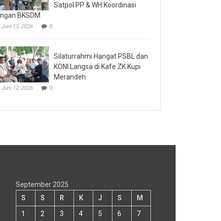
Satpol PP & WH Koordinasi
engan BKSDM
Juni 15, 2026
0
Silaturrahmi Hangat PSBL dan
KONI Langsa di Kafe ZK Kupi
Merandeh
Juni 12, 2026
0
September 2025
S
S
R
K
J
S
M
1
2
3
4
5
6
7