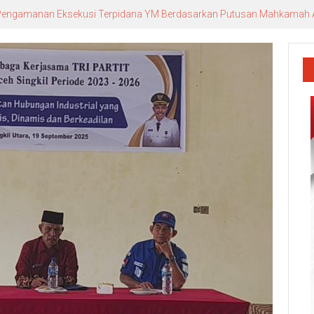
n Pengamanan Eksekusi Terpidana YM Berdasarkan Putusan Mahkamah