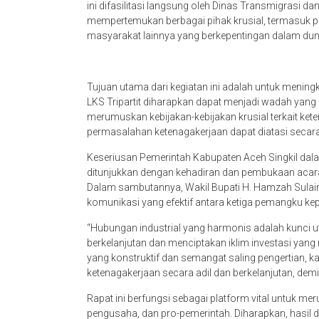
ini difasilitasi langsung oleh Dinas Transmigrasi da
mempertemukan berbagai pihak krusial, termasuk per
masyarakat lainnya yang berkepentingan dalam dun
Tujuan utama dari kegiatan ini adalah untuk mening
LKS Tripartit diharapkan dapat menjadi wadah yang 
merumuskan kebijakan-kebijakan krusial terkait kete
permasalahan ketenagakerjaan dapat diatasi secara
Keseriusan Pemerintah Kabupaten Aceh Singkil dal
ditunjukkan dengan kehadiran dan pembukaan acara 
Dalam sambutannya, Wakil Bupati H. Hamzah Sulaim
komunikasi yang efektif antara ketiga pemangku kep
“Hubungan industrial yang harmonis adalah kunc
berkelanjutan dan menciptakan iklim investasi yang
yang konstruktif dan semangat saling pengertian, k
ketenagakerjaan secara adil dan berkelanjutan, dem
Rapat ini berfungsi sebagai platform vital untuk me
pengusaha, dan pro-pemerintah. Diharapkan, hasil 