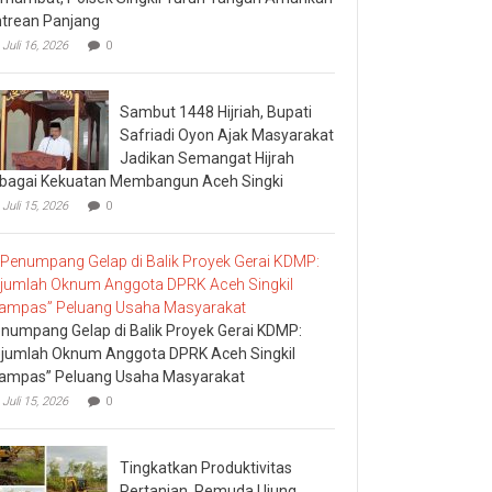
trean Panjang
Juli 16, 2026
0
Sambut 1448 Hijriah, Bupati
Safriadi Oyon Ajak Masyarakat
Jadikan Semangat Hijrah
bagai Kekuatan Membangun Aceh Singki
Juli 15, 2026
0
numpang Gelap di Balik Proyek Gerai KDMP:
jumlah Oknum Anggota DPRK Aceh Singkil
ampas” Peluang Usaha Masyarakat
Juli 15, 2026
0
Tingkatkan Produktivitas
Pertanian, Pemuda Ujung