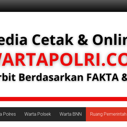
a Polres
Warta Polsek
Warta BNN
Ruang Pemerintah