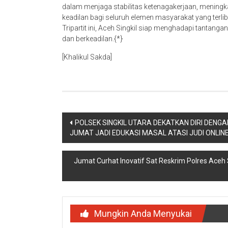
dalam menjaga stabilitas ketenagakerjaan, meningka
keadilan bagi seluruh elemen masyarakat yang terliba
Tripartit ini, Aceh Singkil siap menghadapi tantang
dan berkeadilan.{*}
[Khalikul Sakda]
Navigasi
POLSEK SINGKIL UTARA DEKATKAN DIRI DENG
JUMAT JADI EDUKASI MASAL ATASI JUDI ONLI
pos
Jumat Curhat Inovatif Sat Reskrim Polres Aceh 
Mungkin Anda Menyukai