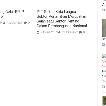
An
ang Gelar RPJP
PLT Sekda Kota Langsa :
45
Sektor Pertanahan Merupakan
Salah satu Sektor Penting
24
Redaksi Aceh
0
Dalam Pembangunan Nasional
Mei 10, 2023
Redaksi Aceh
0
se
Pe
Se
“R