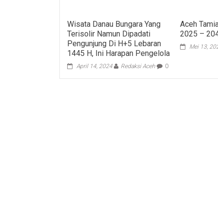
Wisata Danau Bungara Yang
Aceh Tami
Terisolir Namun Dipadati
2025 – 20
Pengunjung Di H+5 Lebaran
Mei 13, 20
1445 H, Ini Harapan Pengelola
April 14, 2024
Redaksi Aceh
0