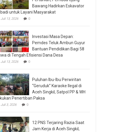
Bawang Hadirkan Eskavator
ibadi untuk Layani Masyarakat
Juli 13, 2026
0
Investasi Masa Depan:
Pemdes Teluk Ambun Guyur
Bantuan Pendidikan Bagi 58
swa di Tengah Efisiensi Dana Desa
Juli 13, 2026
0
Puluhan Ibu-Ibu Perwiritan
“Geruduk” Karaoke Ilegal di
Aceh Singkil, Satpol PP & WH
kukan Penertiban Paksa
Juli 3, 2026
0
12 PNS Terjaring Razia Saat
Jam Kerja di Aceh Singkil,