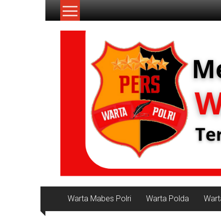
Lompat
ke
konten
NKRI
Jurnalisme
Positif
Warta Mabes Polri
Warta Polda
Wart