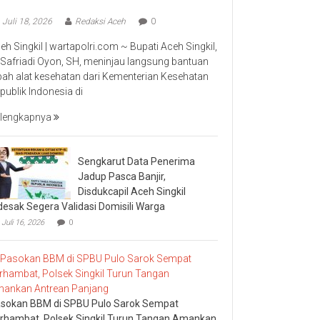
Juli 18, 2026
Redaksi Aceh
0
eh Singkil | wartapolri.com ~ Bupati Aceh Singkil,
 Safriadi Oyon, SH, meninjau langsung bantuan
bah alat kesehatan dari Kementerian Kesehatan
publik Indonesia di
lengkapnya
Sengkarut Data Penerima
Jadup Pasca Banjir,
Disdukcapil Aceh Singkil
desak Segera Validasi Domisili Warga
Juli 16, 2026
0
sokan BBM di SPBU Pulo Sarok Sempat
rhambat, Polsek Singkil Turun Tangan Amankan