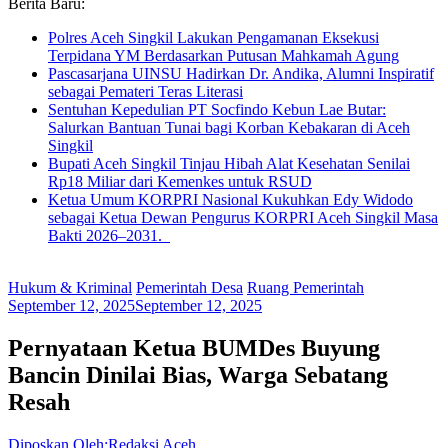
Berita Baru:
Polres Aceh Singkil Lakukan Pengamanan Eksekusi
Terpidana YM Berdasarkan Putusan Mahkamah Agung
Pascasarjana UINSU Hadirkan Dr. Andika, Alumni Inspiratif
sebagai Pemateri Teras Literasi
Sentuhan Kepedulian PT Socfindo Kebun Lae Butar:
Salurkan Bantuan Tunai bagi Korban Kebakaran di Aceh
Singkil
Bupati Aceh Singkil Tinjau Hibah Alat Kesehatan Senilai
Rp18 Miliar dari Kemenkes untuk RSUD
Ketua Umum KORPRI Nasional Kukuhkan Edy Widodo
sebagai Ketua Dewan Pengurus KORPRI Aceh Singkil Masa
Bakti 2026–2031.
Hukum & Kriminal
Pemerintah Desa
Ruang Pemerintah
September 12, 2025
September 12, 2025
Pernyataan Ketua BUMDes Buyung
Bancin Dinilai Bias, Warga Sebatang
Resah
Diposkan Oleh:Redaksi Aceh