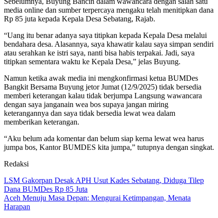
Sebelumnya, Buyung Bancin dalam wawancara dengan salah satu
media online dan sumber terpercaya mengaku telah menitipkan dana
Rp 85 juta kepada Kepala Desa Sebatang, Rajab.
“Uang itu benar adanya saya titipkan kepada Kepala Desa melalui
bendahara desa. Alasannya, saya khawatir kalau saya simpan sendiri
atau serahkan ke istri saya, nanti bisa habis terpakai. Jadi, saya
titipkan sementara waktu ke Kepala Desa,” jelas Buyung.
Namun ketika awak media ini mengkonfirmasi ketua BUMDes
Bangkit Bersama Buyung jetor Jumat (12/9/2025) tidak bersedia
memberi keterangan kalau tidak berjumpa Langsung wawancara
dengan saya janganain wea bos supaya jangan miring
keterangannya dan saya tidak bersedia lewat wea dalam
memberikan keterangan.
“Aku belum ada komentar dan belum siap kerna lewat wea harus
jumpa bos, Kantor BUMDES kita jumpa,” tutupnya dengan singkat.
Redaksi
Navigasi
LSM Gakorpan Desak APH Usut Kades Sebatang, Diduga Tilep
Dana BUMDes Rp 85 Juta
pos
Aceh Menuju Masa Depan: Mengurai Ketimpangan, Menata
Harapan