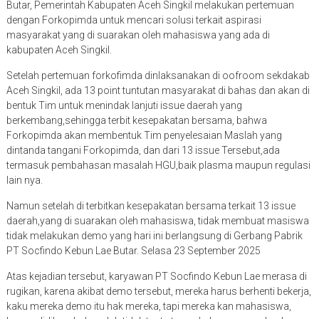
Butar, Pemerintah Kabupaten Aceh Singkil melakukan pertemuan
dengan Forkopimda untuk mencari solusi terkait aspirasi
masyarakat yang di suarakan oleh mahasiswa yang ada di
kabupaten Aceh Singkil.
Setelah pertemuan forkofimda dinlaksanakan di oofroom sekdakab
Aceh Singkil, ada 13 point tuntutan masyarakat di bahas dan akan di
bentuk Tim untuk menindak lanjuti issue daerah yang
berkembang,sehingga terbit kesepakatan bersama, bahwa
Forkopimda akan membentuk Tim penyelesaian Maslah yang
dintanda tangani Forkopimda, dan dari 13 issue Tersebut,ada
termasuk pembahasan masalah HGU,baik plasma maupun regulasi
lain nya.
Namun setelah di terbitkan kesepakatan bersama terkait 13 issue
daerah,yang di suarakan oleh mahasiswa, tidak membuat masiswa
tidak melakukan demo yang hari ini berlangsung di Gerbang Pabrik
PT Socfindo Kebun Lae Butar. Selasa 23 September 2025
Atas kejadian tersebut, karyawan PT Socfindo Kebun Lae merasa di
rugikan, karena akibat demo tersebut, mereka harus berhenti bekerja,
kaku mereka demo itu hak mereka, tapi mereka kan mahasiswa,