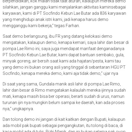
berpendidikan, kok malah tidak taat aturan, kalaupun mereka demo
silahkan, jangan ganggu kami menjalankan aktivitas kaminsebagai
karyawan, kami di PT Socfindo Kebun Lae Butar ada 836 karyawan
yang menghidupi anak istri kami, jadi kenapa harus demo
mengganggu kami bekerja,” tegas Farhan.
Saat demo berlangsung, ibu FR yang datang kelokasi demo
mengatakan, kalaupun demo, kenapa kemari, saya lahir dan besar di
pompa Lae Rimo ini, saya juga mendapat manfaat denganadanya
PT Socfindo Kebun Lae Butar, kami dapat bantuan sembako, gula,
minyak goreng, air bersih saat kami ada hajatan/pesta, kami tau
yang demo ini bukan orang asli yang tinggal di sebantaran HGU PT
Socfindo, kenapa mereka demo, kami aja tidak demo,” ujar nya
Di saat yang sama, Gundala manik asli lahir di pompa Lae Rimo,
lahir dan besar di Rimo mengatakan kalaulah mereka ijinnya sudah
mati, kenapa masih bisa ber operasi, berarti sudah di urus, namun
turunan ijin nya mungkin belum sampai ke daerah, kan ada proses
nya,” ungkapnya.
Dan tolong demo ini jangan di kait kaitkan dengan Bupati, kalaupun
ada mobil pak bupati sebagai pengangkutan, itu tolong di baca, di
kaca mobil ada di tulis, Rizki Manik, dan ini bukan selama pak oyon