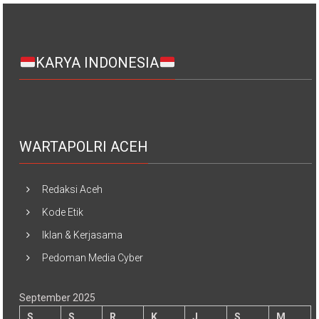
KARYA INDONESIA
WARTAPOLRI ACEH
Redaksi Aceh
Kode Etik
Iklan & Kerjasama
Pedoman Media Cyber
September 2025
S
S
R
K
J
S
M