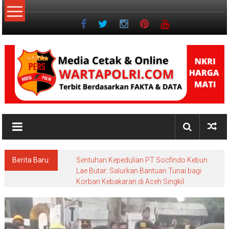
Lompat
ke
konten
NKRI
Jurnalisme
Positif
Berita Baru:
Sentuhan Kepedulian PT Socfindo Kebun
Lae Butar: Salurkan Bantuan Tunai bagi
Korban Kebakaran di Aceh Singkil