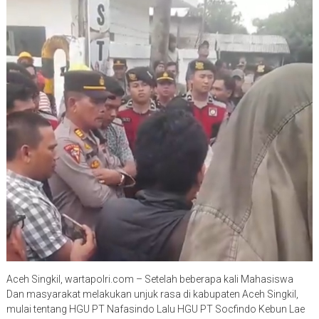
Aceh Singkil, wartapolri.com – Setelah beberapa kali Mahasiswa
Dan masyarakat melakukan unjuk rasa di kabupaten Aceh Singkil,
mulai tentang HGU PT Nafasindo Lalu HGU PT Socfindo Kebun Lae